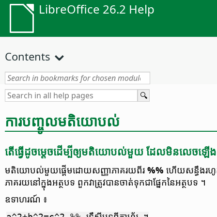
LibreOffice 26.2 Help
Contents
ការ​បញ្ចូលមតិយោបល់
តើ​ធ្វើ​ដូចម្តេច​ដើម្បី​ឲ្យមតិយោបល់​មួយ ដែល​មិន​លេច​ឡើង​ក្
មតិយោបល់​​មួយ​ផ្តើម​ដោយ​សញ្ញា​ភាគរយ​ពីរ
%%
ហើយ​សន្ធឹង​រហូត​ដ
ភាគរយ​នៅ​ក្នុង​អត្ថបទ ពួកវា​ត្រូវ​បាន​ចាត់ទុកជា​ផ្នែក​នៃ​អត្ថបទ ។
ឧទាហរណ៍ ៖
a^2+b^2=c^2 %% ទ្រឹស្តីបទ​ពីតាហ្គ័រ ។