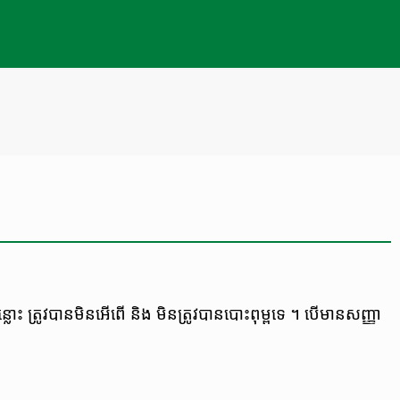
្លោះ ត្រូវ​បាន​មិន​អើពើ និង មិន​ត្រូវ​បាន​បោះពុម្ព​ទេ ។ បើ​មាន​សញ្ញា​