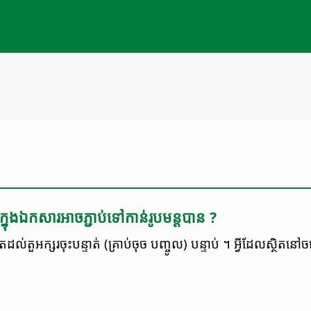
នុង​ឯកសារ​អាច​ភ្ជាប់​ទៅ​កាន់​រូបមន្ត​បាន ?
ល់​តួអក្សរ​ចុះបន្ទាត់ (គ្រាប់ចុច បញ្ចូល) បន្ទាប់ ។ អ្វី​ដែល​ស្ថិត​នៅ​ចន