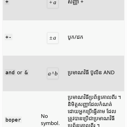
សញ្ញា +
+
បូក​/ដក
+-
or
ប្រមាណ​វិធី ប៊ូលីន AND
and
&
ប្រមាណ​វិធី​ប្រព័ន្ធ​គោល​ពីរ ។
និមិត្ត​សញ្ញា​ដែល​កំណត់​
ដោយ​អ្នក​ប្រើ​ធ្វើ​តាម ដែល​
No
ត្រូវ​បាន​ប្រើ​ជា​ប្រមាណ​វិធី​
boper
symbol.
ប្រព័ន្ធ​គោល​ពីរ ។