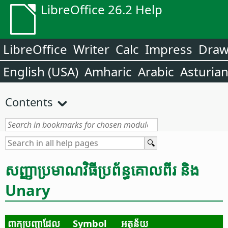
LibreOffice 26.2 Help
LibreOffice
Writer
Calc
Impress
Dra
English (USA)
Amharic
Arabic
Asturia
Contents
សញ្ញា​ប្រមាណ​វិធី​ប្រព័ន្ធ​គោលពីរ និង
Unary
ពាក្យ​បញ្ជា​ដែល​
Symbol
អត្ថន័យ