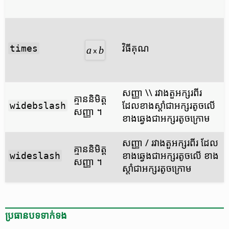
វិធី​គុណ
times
សញ្ញា \\ រវាង​តួ​អក្សរ​ពីរ
គ្មាន​និមិត្ត​
ដែល​ខាង​ស្តាំ​ជា​អក្សរ​តូច​លើ
widebslash
សញ្ញា ។
ខាង​ឆ្វេង​ជា​អក្សរ​តូច​ក្រោម
សញ្ញា / រវាង​តួ​អក្សរ​ពីរ ដែល​
គ្មាន​និមិត្ត​
ខាង​ឆ្វេង​ជា​អក្សរ​តូច​លើ ខាង​
wideslash
សញ្ញា ។
ស្តាំ​ជា​អក្សរ​តូច​ក្រោម
ប្រធានបទ​ទាក់ទង