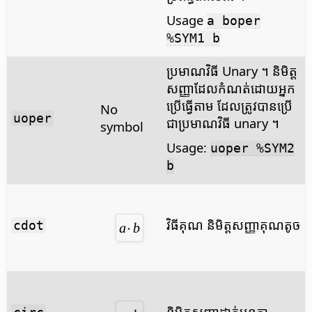
Usage
a boper
%SYM1 b
ប្រមាណ​វិធី Unary ។ និមិត្ត​
សញ្ញា​ដែល​កំណត់​ដោយ​អ្នក​
ប្រើ​ធ្វើ​តាម ដែល​ត្រូវ​បាន​ប្រើ​
No
uoper
ជា​ប្រមាណ​វិធី unary ។
symbol
Usage:
uoper %SYM2
b
វិធី​គុណ និមិត្ត​សញ្ញា​គុណ​តូច
cdot
និមិត្ត​សញ្ញា​ដាក់​បន្ត​គ្នា