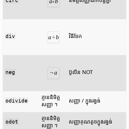
circ
វិធី​ចែក
div
ប៊ូលីន NOT
neg
គ្មាន​និមិត្ត​
សញ្ញា / ក្នុង​រង្វង់
odivide
សញ្ញា ។
គ្មាន​និមិត្ត​
សញ្ញា​គុណ​តូច​ក្នុង​រង្វង់
odot
សញ្ញា ។