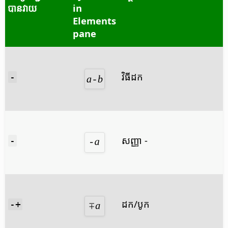
បាន​វាយ
in
Elements
pane
វិធី​ដក
-
សញ្ញា -
-
ដក/បូក
-+