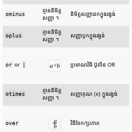
គ្មាន​និមិត្ត​
និមិត្តសញ្ញា​ដក​ក្នុង​រង្វង់
ominus
សញ្ញា ។
គ្មាន​និមិត្ត​
សញ្ញា​បូក​ក្នុង​រង្វង់
oplus
សញ្ញា ។
or
ប្រមាណ​វិធី ប៊ូលីន OR
or
|
គ្មាន​និមិត្ត​
សញ្ញា​គុណ (x) ក្នុង​រង្វង់
otimes
សញ្ញា ។
វិធី​ចែក/ប្រភាគ
over