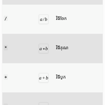
វិធី​ចែក
/
វិធី​គុណ
*
វិធី​បូក
+