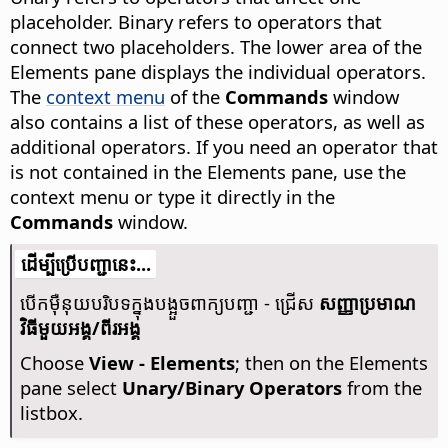
placeholder. Binary refers to operators that
connect two placeholders. The lower area of the
Elements pane displays the individual operators.
The
context menu
of the
Commands
window
also contains a list of these operators, as well as
additional operators. If you need an operator that
is not contained in the Elements pane, use the
context menu or type it directly in the
Commands
window.
​​ដើម្បី​ប្រើ​​បញ្ជា​នេះ...
បើក​ម៉ឺនុយ​បរិបទ​ក្នុង​បង្អួច​ពាក្យ​បញ្ជា - ជ្រើស
សញ្ញា​ប្រមាណ​
វិធី​មួយ​អង្គ/ពីរ​អង្គ
Choose
View - Elements
; then on the Elements
pane select
Unary/Binary Operators
from the
listbox.