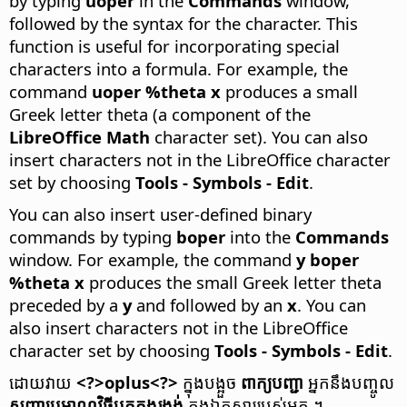
by typing
uoper
in the
Commands
window,
followed by the syntax for the character. This
function is useful for incorporating special
characters into a formula. For example, the
command
uoper %theta x
produces a small
Greek letter theta (a component of the
LibreOffice Math
character set). You can also
insert characters not in the LibreOffice character
set by choosing
Tools - Symbols - Edit
.
You can also insert user-defined binary
commands by typing
boper
into the
Commands
window. For example, the command
y boper
%theta x
produces the small Greek letter theta
preceded by a
y
and followed by an
x
. You can
also insert characters not in the LibreOffice
character set by choosing
Tools - Symbols - Edit
.
ដោយ​វាយ
<?>oplus<?>
ក្នុង​បង្អួច
ពាក្យ​បញ្ជា
អ្នក​នឹង​បញ្ចូល
សញ្ញា​ប្រមាណ​វិធី​បូក​​ក្នុង​រង្វង់
ក្នុង​ឯកសារ​របស់​អ្នក ។