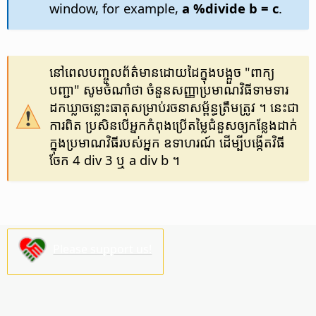
window, for example,
a %divide b = c
.
នៅ​ពេល​បញ្ចូល​ព័ត៌មាន​ដោយ​ដៃ​ក្នុង​បង្អួច "ពាក្យ​
បញ្ជា" សូម​ចំណាំ​ថា ចំនួន​សញ្ញា​ប្រមាណ​វិធី​ទាមទារ​
ដក​ឃ្លា​ចន្លោះ​ធាតុ​សម្រាប់​រចនា​សម្ព័ន្ធ​ត្រឹមត្រូវ ។ នេះ​ជា​
ការ​ពិត ប្រសិន​បើ​អ្នក​កំពុង​ប្រើ​តម្លៃ​ជំនួស​ឲ្យ​កន្លែង​ដាក់​
ក្នុង​ប្រមាណ​វិធី​របស់​អ្នក ឧទាហរណ៍ ដើម្បី​បង្កើត​វិធី​
ចែក 4 div 3 ឬ a div b ។
Please support us!