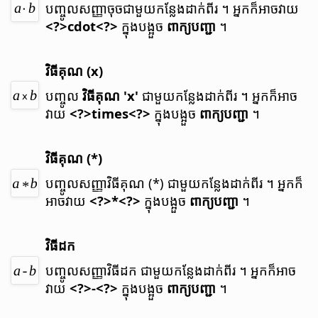
បញ្ចូល​សញ្ញា​ចុច​ជាមួយ​កន្លែង​ដាក់​ពីរ ។
អ្នក​ក៏​អាច​វាយ
<?>cdot<?>
ក្នុង​បង្អួច
ពាក្យ​បញ្ជា
។
វិធី​គុណ (x)
បញ្ចូល
វិធី​គុណ 'x'
ជាមួយ​កន្លែង​ដាក់​ពីរ ។
អ្នក​ក៏​អាច​
វាយ
<?>times<?>
ក្នុង​បង្អួច
ពាក្យ​បញ្ជា
។
វិធី​គុណ (*)
បញ្ចូល​សញ្ញា​វិធី​គុណ (*) ជាមួយ​កន្លែង​ដាក់​ពីរ ។
អ្នក​ក៏​
អាច​វាយ
<?>*<?>
ក្នុង​បង្អួច
ពាក្យ​បញ្ជា
។
វិធី​ដក
បញ្ចូល​សញ្ញា​វិធី​ដក ជាមួយ​កន្លែង​ដាក់​ពីរ ។
អ្នក​ក៏​អាច​
វាយ
<?>-<?>
ក្នុង​បង្អួច
ពាក្យ​បញ្ជា
។