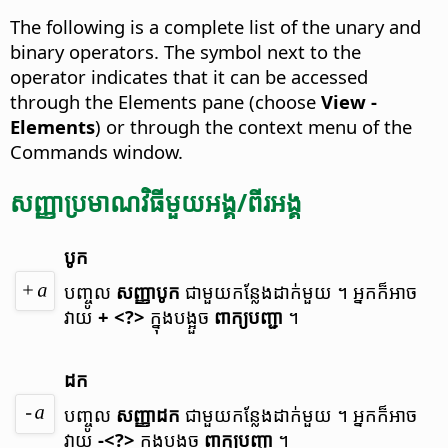
The following is a complete list of the unary and
binary operators. The symbol next to the
operator indicates that it can be accessed
through the Elements pane (choose
View -
Elements
) or through the context menu of the
Commands window.
សញ្ញា​ប្រមាណ​វិធី​មួយ​អង្គ/ពីរ​អង្គ
បូក
បញ្ចូល
សញ្ញា​បូក
ជាមួយ​កន្លែង​ដាក់​មួយ ។
អ្នក​ក៏​អាច​
វាយ
+ <?>
ក្នុង​បង្អួច
ពាក្យ​បញ្ជា
។
ដក
បញ្ចូល
សញ្ញា​ដក
ជាមួយ​កន្លែង​ដាក់​មួយ ។
អ្នក​ក៏​អាច​
វាយ
-<?>
ក្នុង​បង្អួច​
ពាក្យ​បញ្ជា
​។