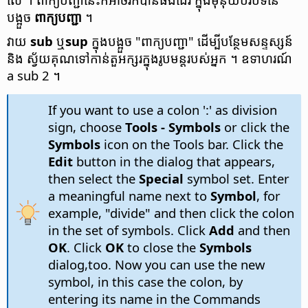
បង្អួច
ពាក្យ​បញ្ជា
។
វាយ
sub
ឬ​
sup
ក្នុង​បង្អួច "ពាក្យ​បញ្ជា" ដើម្បី​បន្ថែម​សន្ទស្សន៍
និង ស្វ័យ​គុណ​ទៅ​កាន់​តួ​អក្សរ​ក្នុង​រូបមន្ត​របស់​អ្នក ។ ឧទាហរណ៍
a sub 2 ។
If you want to use a colon ':' as division
sign, choose
Tools - Symbols
or click the
Symbols
icon on the Tools bar. Click the
Edit
button in the dialog that appears,
then select the
Special
symbol set. Enter
a meaningful name next to
Symbol
, for
example, "divide" and then click the colon
in the set of symbols. Click
Add
and then
OK
. Click
OK
to close the
Symbols
dialog,too. Now you can use the new
symbol, in this case the colon, by
entering its name in the Commands