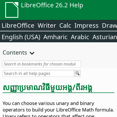
LibreOffice 26.2 Help
LibreOffice
Writer
Calc
Impress
Dra
English (USA)
Amharic
Arabic
Asturia
Contents
សញ្ញា​ប្រមាណ​វិធី​មួយ​អង្គ/ពីរ​អង្គ
You can choose various unary and binary
operators to build your LibreOffice Math formula.
Unary refers to operators that affect one