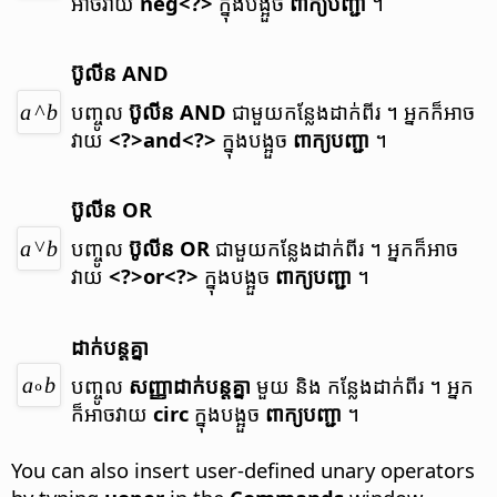
អាច​វាយ
neg<?>
ក្នុង​បង្អួច
ពាក្យ​បញ្ជា
។
ប៊ូលីន AND
បញ្ចូល
ប៊ូលីន AND
ជាមួយ​កន្លែង​ដាក់​ពីរ ។
អ្នក​ក៏​អាច​
វាយ
<?>and<?>
ក្នុង​បង្អួច
ពាក្យ​បញ្ជា
។
ប៊ូលីន OR
បញ្ចូល
ប៊ូលីន OR
ជាមួយ​កន្លែង​ដាក់​ពីរ ។
អ្នក​ក៏​អាច​
វាយ
<?>or<?>
ក្នុង​បង្អួច
ពាក្យ​បញ្ជា
។
ដាក់​បន្ត​គ្នា
បញ្ចូល
សញ្ញា​ដាក់​បន្ត​គ្នា
មួយ និង កន្លែង​ដាក់​ពីរ ។
អ្នក​
ក៏​អាច​វាយ
circ
ក្នុង​បង្អួច
ពាក្យ​បញ្ជា
។
You can also insert user-defined unary operators