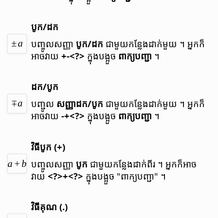
បូក​/ដក
បញ្ចូល​សញ្ញា
បូក/ដក
ជាមួយ​កន្លែង​ដាក់​មួយ ។
អ្នក​ក៏​
អាច​វាយ
+-<?>
ក្នុង​បង្អួច
ពាក្យ​បញ្ជា
។
ដក/បូក
បញ្ជូល
សញ្ញា​ដក​/​បូក
ជាមួយ​កន្លែង​ដាក់​មួយ ។
អ្នក​ក៏​
អាច​វាយ
-+<?>
​ ក្នុង​បង្អួច
ពាក្យ​បញ្ជា
។
វិធី​បូក (+)
បញ្ចូល​សញ្ញា
បូក
ជាមួយ​កន្លែង​ដាក់​ពីរ ។
អ្នក​ក៏​អាច​
វាយ
<?>+<?>
ក្នុង​បង្អួច "ពាក្យ​បញ្ជា" ។
វិធី​គុណ (.)