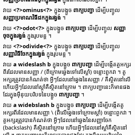
វាយ
<?>ominus<?>
ក្នុង​បង្អួច
ពាក្យ​បញ្ជា
ដើម្បី​បញ្ចូល
សញ្ញា​ប្រមាណ​វិធី​ដក​ក្នុង​រង្វង់
។
វាយ
<?>odot<?>
ក្នុង​បង្អួច
ពាក្យ​បញ្ជា
ដើម្បី​បញ្ចូល
សញ្ញា​
ចុច​ក្នុង​រង្វង់
ក្នុង​រូបមន្ត ។
វាយ
<?>odivide<?>
ក្នុង​បង្អួច
ពាក្យ​បញ្ជា
​ដើម្បី​បញ្ចូល
សញ្ញា​វិធី​ចែក​ក្នុង​រង្វង់
ក្នុង​រូបមន្ត ។
វាយ
a wideslash b
ក្នុង​បង្អួច
ពាក្យ​បញ្ជា
ដើម្បី​បង្កើត​តួ​អក្សរ​
ពីរ​ដែល​មាន​សញ្ញា / (ពី​ក្រោម​ឆ្វេង​ទៅ​លើ​ស្តាំ) ចន្លោះ​ពួក​វា ។
តួ​
អក្សរ​ត្រូវ​បាន​កំណត់​ថា អ្វី​ៗ​ដែល​នៅ​ឆ្វេង​នៃ​សញ្ញា / គឺ​ស្ថិត​នៅ​លើ
ហើយ​អ្វី​ៗ​ដែល​នៅ​ស្តាំ​គឺ​ស្ថិត​នៅ​ក្រោម ។ ពាក្យ​បញ្ជា​នេះ​ក៏​មាន​ផង​
ដែរ​ក្នុង​ម៉ឺនុយ​បរិបទ​នៃ​បង្អួច
ពាក្យ​បញ្ជា
។
វាយ
a widebslash b
ក្នុង​បង្អួច
ពាក្យ​បញ្ជា
ដើម្បី​បង្កើត​តួ​
អក្សរ​ពីរ​ដែល​មាន​សញ្ញា \ (ពី​លើ​ឆ្វេង​ទៅ​ក្រោម​ស្តាំ) ចន្លោះ​ពួក​វា ។
តួ​អក្សរ​ត្រូវ​បាន​កំណត់​ថា អ្វី​ៗ​ដែល​នៅ​ឆ្វេង​នៃ​សញ្ញាចែក
(backslash) គឺ​ស្ថិត​នៅ​ក្រោម ហើយ​អ្វី​ៗ​ដែល​នៅ​ស្តាំ​គឺ​ស្ថិត​នៅ​
លើ ។ ពាក្យ​បញ្ជា​នេះ​ក៏​អាច​រក​បាន​ផង​ដែរ ​ក្នុង​ម៉ឺនុយ​បរិបទ​នៃ​