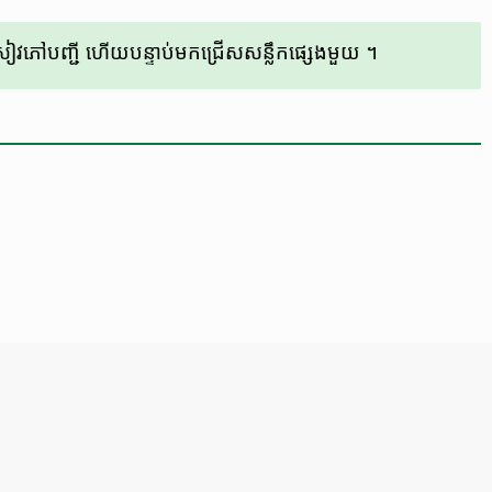
​លើ​សៀវភៅ​បញ្ជី​ ហើយ​បន្ទាប់​មក​ជ្រើស​សន្លឹក​ផ្សេង​មួយ​ ។