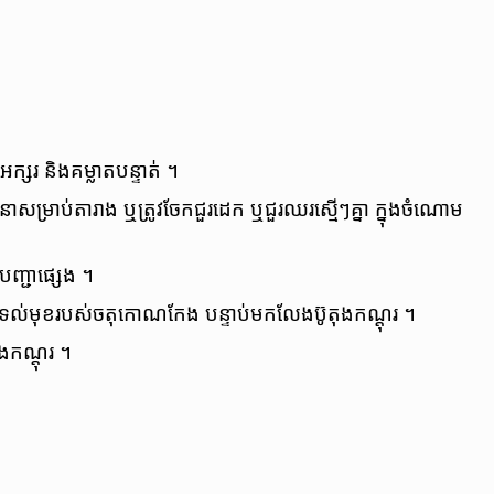
ពអក្សរ និង​គម្លាត​បន្ទាត់ ។
នា​សម្រាប់​តារាង ឬ​ត្រូវចែក​ជួរដេក ឬ​ជួរឈរ​ស្មើៗ​គ្នា ក្នុងចំណោម​
បញ្ជា​ផ្សេង ។
ុង​ទល់មុខ​របស់​ចតុកោណកែង បន្ទាប់​មកលែង​ប៊ូតុង​កណ្ដុរ ។
ង​កណ្ដុរ ។