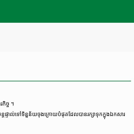
រកិច្ច ។
្តផ្ទាល់​ទៅ​ទិន្នន័យ​ចុងក្រោយ​បំផុត​ដែល​បាន​រក្សាទុក​ក្នុង​ឯកសារ​