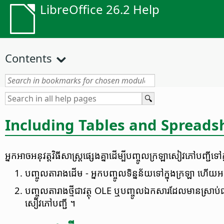
LibreOffice 26.2 Help
Contents
Including Tables and Spreadsh
អ្នក​អាច​អនុវត្ត​វិធីសាស្ត្រ​ផ្សេង​គ្នា​ដើម្បី​បញ្ចូល​ក្រឡា​សៀវភៅ​បញ្
បញ្ចូល​តារាង​ដើម - អ្នក​បញ្ចូល​ទិន្នន័យ​ទៅ​ក្នុង​ក្រឡា ហើយ​អនុវ
បញ្ចូល​តារាង​ថ្មី​ជា​វត្ថុ OLE ឬ​បញ្ចូល​ឯកសារ​ដែល​មាន​ស្រាប់​
សៀវភៅ​បញ្ជី ។