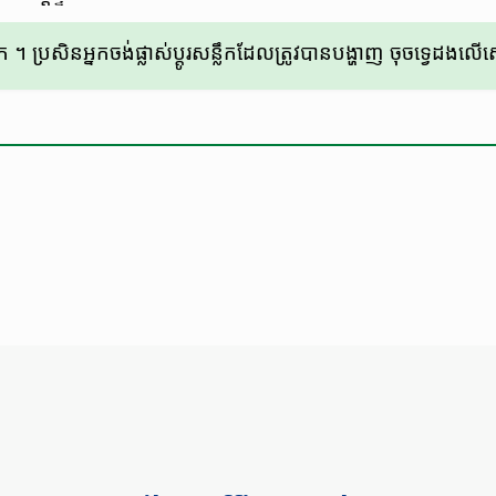
​ ។ ប្រសិន​អ្នក​ចង់​ផ្លាស់​ប្តូរ​សន្លឹក​ដែល​ត្រូវ​បាន​​បង្ហាញ​ ចុច​ទ្វេ​ដង