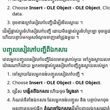
Choose
Insert - OLE Object - OLE Object
. Cli
data.
ចុច​ខាងក្រៅ​សៀវភៅ​បញ្ជី​ដើម្បី​មើល​ស្លាយ ។
ដើម្បី​ផ្លាស់​ប្តូរ​ទំហំ​​សៀវភៅ​បញ្ជី​ ដោយ​មិន​ផ្លាស់​ប្តូរ​ទំហំ​ក្រឡា​ ច
ហើយ​បន្ទាប់​មក​អូស​ចំណុច​ទាញ​នៅ​ជ្រុង​មួយ​ ។​
បញ្ចូល​សៀវភៅ​បញ្ជី​ពី​ឯកសារ
ពេល​អ្នក​បញ្ចូល​សៀវភៅ​បញ្ជី​ដែល​មាន​ស្រាប់​មួយ​ ទៅ​ក្នុង​ស្លាយ​របស់​អ្ន
យ៉ាង​ណា​ក៏​ដោយ​ អ្នក​អាច​ផ្លាស់​ប្តូរ​សៀវភៅ​បញ្ជី​ក្នុង​ស្លាយ​របស់​អ្នក​
ទៅ​ស្លាយ​ដែល​អ្នក​ចង់​បញ្ចូល​សៀវភៅ​បញ្ជី​ ។
Choose
Insert - OLE Object - OLE Object
.
ជ្រើស
បង្កើត​ពី​ឯកសារ
ហើយ​ចុច
ស្វែងរក
។
កំណត់​ទីតាំង​ឯកសារ ​ដែល​អ្នក​ចង់​បញ្ចូល​ និង​ បន្ទាប់​មក​ចុច​
អនុញ្ញាត​ប្រអប់​ធីក
តំណ​ទៅ​ឯកសារ
ដើម្បី​បញ្ចូល​ឯកសារ​ជា​ត