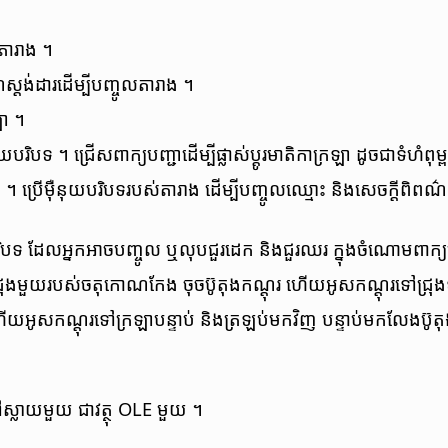
​តារាង ។
ស្តង់ដារ​ដើម្បី​បញ្ចូល​តារាង ។
រឡា ។
​បរិបទ ។ ជ្រើស​ពាក្យ​បញ្ជា​ដើម្បី​ផ្លាស់ប្ដូរ​មាតិកា​ក្រឡា ដូចជា​ទំហំ​ពុម្
ារាង ។ ប្រើ​ម៉ឺនុយ​បរិបទ​របស់តារាង ដើម្បីបញ្ចូល​ឈ្មោះ និងសេចក្ដីពិពណ៌
ុយ​បរិបទ​ ដែលអ្នកអាច​បញ្ចូល ឬ​លុបជួរដេក​ និងជួរ​ឈរ ក្នុងចំណោម​ពាក្យ​
ៅជ្រុង​មួយ​របស់​ចតុកោណកែង ចុច​ប៊ូតុង​កណ្ដុរ ហើយ​អូស​កណ្ដុរ​ទៅ​ជ្រ
 ហើយអូស​កណ្ដុរ​ទៅក្រឡា​បន្ទាប់ និង​ត្រឡប់មក​វិញ បន្ទាប់មក​លែង​ប៊ូតុ
្លាយ​​មួយ​ ជា​វត្ថុ​ OLE មួយ​ ។