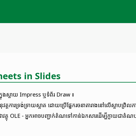
eets in Slides
ជី​ទៅ​ក្នុង​ស្លាយ Impress ឬ​ទំព័រ Draw ៖
ត្ត​កា​រទ្រង់ទ្រាយ​ស្អាត​ ដោយ​ប្រើ​ផ្នែក​រចនា​តារាង​នៅ​លើ​ស្លាបព្រិល​ភា
ជា​វត្ថុ OLE - អ្នក​អាច​បញ្ជាក់​តំណ​ទៅ​កាន់​ឯកសារ​ដើម្បីក្លាយជា​តំណ​បន