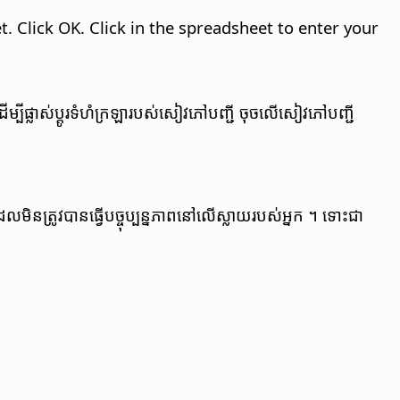
. Click OK. Click in the spreadsheet to enter your
ើម្បី​ផ្លាស់​ប្តូរ​ទំហំ​ក្រឡា​របស់​សៀវភៅ​បញ្ជី​ ចុច​លើ​សៀវភៅ​បញ្ជី​
មិន​ត្រូវ​បាន​ធ្វើ​បច្ចុប្បន្នភាព​នៅ​លើ​ស្លាយ​របស់​​អ្នក​ ។ ទោះ​ជា​