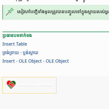
សៀវភៅ​បញ្ជី​ទាំង​មូល​ត្រូវ​បាន​បញ្ចូល​ទៅ​ក្នុង​ស្លាយ​របស់​អ្នក
ប្រធានបទ​ទាក់ទង
Insert Table
ទ្រង់ទ្រាយ - ប្លង់ស្លាយ
Insert - OLE Object - OLE Object
Please support us!