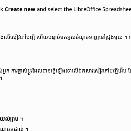
ck
Create new
and select the LibreOffice Spreadsheet
ុច​ទ្វេ​​ដង​លើ​សៀវភៅ​បញ្ជី​ ហើយ​បន្ទាប់​មក​អូស​ចំណុច​ទាញ​នៅ​ជ្រុង​មួយ​ ។ ដ
ក​ ការ​ផ្លាស់​ប្តូរ​ដែល​​បាន​ធ្វើ​​ឡើង​ទៅ​លើ​ឯកសារ​សៀវភៅ​បញ្ជី​ដើម​ ដែល​
 ។
យល់​ព្រម
។​
ំណ​បន្ត​ផ្ទាល់ ។