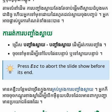
តាម​លំនាំដើម ការ​បញ្ចាំង​ស្លាយ​តែងតែ​ចាប់​ផ្ដើម​ពី​ស្លាយ​ដំបូង​មក​
ជានិច្ច ហើយអ្នក​ទៅមុខ​ដោយ​ដៃ​រហូត​ដល់​ស្លាយ​ចុង​បញ្ចប់ ។ អ្នក​
អាច​ផ្លាស់ប្ដូរ​ការ​កំណត់​ទាំង​នេះ​បាន ។
ការ​រត់​ការ​បញ្ចាំង​ស្លាយ
ជ្រើស
បញ្ចាំង​ស្លាយ - បញ្ចាំង​ស្លាយ
ដើម្បី​រត់​ការ​បញ្ចាំង ។
ចុច​ទៅមុខ​ដើម្បី​ទៅ​បែបផែន​បន្ទាប់ ឬ​ទៅ​ស្លាយ​បន្ទាប់ ។
Press
to abort the slide show before
Esc
its end.
មាន​គន្លឹះ​បន្ថែម​ជាច្រើន​ក្នុង​ការ
គ្រប់គ្រង​ការ​បញ្ចាំង​ស្លាយ
។ អ្នក​ក៏
អាច​ចុច​កណ្ដុរ​ខាងស្ដាំ​ដើម្បី​បើក​ម៉ឺនុយ​បរិបទ​ដែលមាន​ពាក្យ​បញ្ជា​
មាន​ប្រយោជន៍​ផងដែរ ។