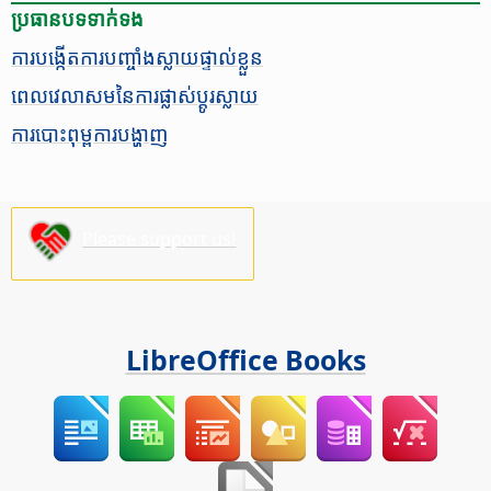
ប្រធានបទ​ទាក់ទង
ការ​បង្កើត​ការ​បញ្ចាំង​ស្លាយ​ផ្ទាល់ខ្លួន
​ពេល​វេលា​​សម​​នៃ​ការ​ផ្លាស់​ប្តូរ​ស្លាយ
​ការ​បោះពុម្ព​ការ​បង្ហាញ
Please support us!
LibreOffice Books