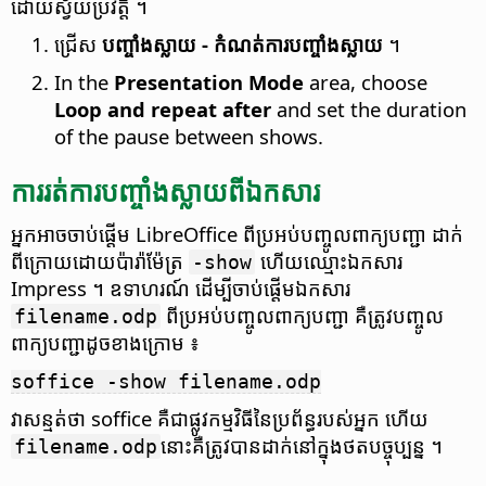
ដោយ​ស្វ័យ​ប្រវត្តិ ។
ជ្រើស
បញ្ចាំង​ស្លាយ - ​កំណត់​ការ​បញ្ចាំង​ស្លាយ
។
In the
Presentation Mode
area, choose
Loop and repeat after
and set the duration
of the pause between shows.
ការ​រត់​ការ​បញ្ចាំង​ស្លាយ​ពី​ឯកសារ
អ្នក​អាច​ចាប់​ផ្ដើម LibreOffice ពី​ប្រអប់​បញ្ចូល​ពាក្យ​បញ្ជា ដាក់​
ពី​ក្រោយ​ដោយ​ប៉ារ៉ាម៉ែត្រ
ហើយ​ឈ្មោះ​ឯកសារ
-show
Impress ។ ឧទាហរណ៍ ដើម្បី​ចាប់​ផ្ដើមឯកសារ
ពី​ប្រអប់​បញ្ចូល​ពាក្យ​បញ្ជា គឺ​ត្រូវ​បញ្ចូល​
filename.odp
ពាក្យ​បញ្ជា​ដូច​ខាង​ក្រោម ៖
soffice -show filename.odp
វា​សន្មត់​ថា soffice គឺ​ជា​ផ្លូវ​កម្មវិធី​នៃ​ប្រព័ន្ធ​របស់​អ្នក ហើយ
នោះ​គឺ​ត្រូវ​បាន​ដាក់​នៅ​ក្នុង​ថត​បច្ចុប្បន្ន ។
filename.odp