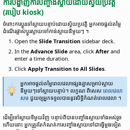
ការ​បង្ហាញ​ការ​បញ្ចាំង​ស្លាយ​ដោយ​ស្វ័យ​ប្រវត្តិ
(របៀប kiosk)
ចំពោះ​ការ​ប្ដូរ​ទៅ​ស្លាយ​បន្ទាប់​ដោយ​ស្វ័យ​ប្រវត្តិ អ្នក​អាច​ផ្ដល់​តម្លៃ​​
ដំណើរ​ផ្លាស់ប្ដូរ​ស្លាយ​ទៅ​កាន់​ស្លាយ​នីមួយៗ ។
Open the
Slide Transition
sidebar deck.
In the
Advance Slide
area, click
After
and
enter a time duration.
Click
Apply Transition to All Slides
.
អ្នក​អាច​ផ្ដល់​តម្លៃ​ពេល​វេលា​ផ្សេង​គ្នា​សម្រាប់​ស្លាយ​
នីមួយៗ​ទៅ​ស្លាយ​បន្ទាប់​។ លក្ខណៈ​ពិសេស
ពេលវេលា​
សម
ជួយ​ឲ្យ​អ្នក​​ទទួល​បាន​នូវ​សិទ្ធិ​កំណត់​ពេល​វេលា​ ។
ដើម្បី​ទៅ​ស្លាយ​ទីមួយ​វិញ បន្ទាប់​ពី​បាន​បញ្ចាំង​ស្លាយ​ទាំងអស់​រួច
ហើយ​នោះ អ្នក​ត្រូវ​តែ​កំណត់​ការ​បញ្ចាំង​ស្លាយ​ទៅ​ជា​ធ្វើ​ម្ដងទៀត​