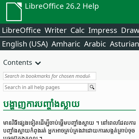
LibreOffice 26.2 Help
LibreOffice
Writer
Calc
Impress
Dra
English (USA)
Amharic
Arabic
Asturia
Contents
បង្ហាញ​ការ​បញ្ចាំង​ស្លាយ
មាន​វិធី​ផ្សេងទៀត​ដើម្បី​ចាប់​ផ្ដើម​បញ្ចាំង​ស្លាយ ។ នៅពេល​ដែល​ការ​
បញ្ចាំង​ស្លាយ​កំពុង​រត់ អ្នក​អាច​​គ្រប់​គ្រង​វា​ដោយ​ការ​សង្កត់​គ្រាប់​ចុច
ឬ​ចុច​ប៊ូតុង​កណ្ដុរ ។