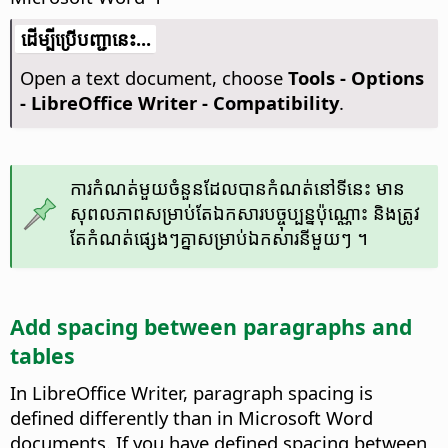
​​ដើម្បី​ប្រើ​​បញ្ជា​នេះ...
Open a text document, choose
Tools - Options
- LibreOffice Writer - Compatibility
.
ការ​កំណត់​មួយ​ចំនួន​​ដែល​បាន​កំណត់​នៅ​ទី​នេះ មាន​
សុពលភាព​សម្រាប់​តែ​ឯកសារ​បច្ចុប្បន្ន​ប៉ុណ្ណោះ និង​ត្រូវ​
តែ​កំណត់​ផ្សេង​ៗ​គ្នា​សម្រាប់​ឯកសារ​នីមួយៗ ។
Add spacing between paragraphs and
tables
In LibreOffice Writer, paragraph spacing is
defined differently than in Microsoft Word
documents. If you have defined spacing between