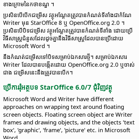
ខាង​ក្រោម​នៃ​កថាខណ្ឌ ។
ប្រសិនបើ​បើក​ជម្រើស វត្ថុ​អណ្ដែត​ត្រូ​វបាន​កំណត់​ទីតាំង​ជា​កំណែ
Writer មុន StarOffice 8 ឬ OpenOffice.org 2.0 ។
ប្រសិនបើ​បិទ​ជម្រើស វត្ថុ​អណ្ដែត​ត្រូ​វបានកំណត់​ទីតាំង​ ដោយ​ប្រើ​
វិធីសាស្ត្រ​ជំនួស​ដែល​ដូច​គ្នា​នឹង​វិធីសាស្ត្រ​ដែល​បាន​ប្រើ​ដោយ
Microsoft Word ។
នឹង​កំណត់​ជម្រើស​ទៅ​បិទ​សម្រាប់​ឯកសារ​ថ្មី។ សម្រាប់​ឯកសារ
Writer ដែល​បាន​បង្កើត​ដោយ OpenOffice.org 2.0 ឬ​ចាស់​
ជាង ជម្រើស​នេះ​នឹង​ត្រូវ​បាន​បើក។
ប្រើ​ការ​រុំ​អត្ថបទ​ StarOffice 6.0/7 ជុំវិញ​វត្ថុ
Microsoft Word and Writer have different
approaches on wrapping text around floating
screen objects. Floating screen object are Writer
frames and drawing objects, and the objects 'text
box', 'graphic', 'frame', 'picture' etc. in Microsoft
Word.