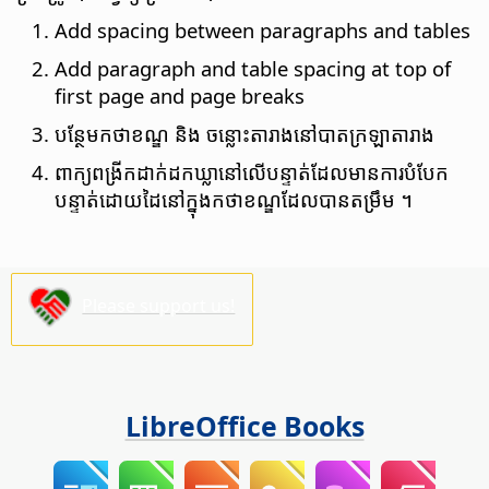
Add spacing between paragraphs and tables
Add paragraph and table spacing at top of
first page and page breaks
បន្ថែម​កថាខណ្ឌ​ និង ចន្លោះ​តារាង​នៅ​បាត​​ក្រឡា​តារាង​​
ពាក្យ​ពង្រីក​ដាក់​ដកឃ្លា​នៅលើ​បន្ទាត់​ដែល​មាន​ការ​បំបែក​
បន្ទាត់​ដោយ​ដៃ​​នៅ​ក្នុង​កថាខណ្ឌ​ដែលបាន​តម្រឹម ។
Please support us!
LibreOffice Books