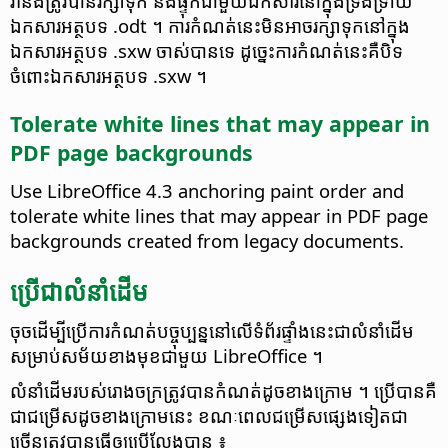
វា​នឹង​ត្រូវបាន​រក្សាទុក និង​ផ្ទុក​ជាមួយ​ឯកសារ​នៅក្នុង​​ទ្រង់ទ្រាយ​
ឯកសារ​អត្ថបទ .odt ។ ការ​កំណត់​នេះ​មិនអាច​រក្សាទុក​នៅក្នុង​
ឯកសារ​អត្ថបទ .sxw ចាស់​បានទេ ដូច្នេះ​ការ​កំណត់​នេះ​គឺ​បិទ​
ចំពោះ​ឯកសារ​អត្ថបទ .sxw ។
Tolerate white lines that may appear in
PDF page backgrounds
Use LibreOffice 4.3 anchoring paint order and
tolerate white lines that may appear in PDF page
backgrounds created from legacy documents.
ប្រើ​ជា​លំនាំ​ដើម
ចុច​ដើម្បី​ប្រើ​ការ​កំណត់​បច្ចុប្បន្ន​នៅ​លើ​ទំព័រ​ផ្ទាំង​នេះ​ជា​លំនាំដើម​
សម្រាប់​សម័យ​ខាងមុខ​ជាមួយ LibreOffice ។
លំនាំ​ដើម​របស់​រោង​ចក្រ​ត្រូវ​បាន​កំណត់ដូច​ខាង​ក្រោម ។ ប្រើ​បាន​គឺ​
ជា​ជម្រើ​សដូច​ខាង​ក្រោមនេះ​ ខណៈ​ពេល​ជម្រើស​ផ្សេង​ទៀត​ជា​
ច្រើន​ត្រូវ​បានធ្វើ​ឲ្យ​ប្រើ​លែង​បាន ៖