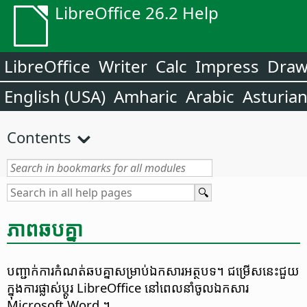
LibreOffice 26.2 Help
LibreOffice
Writer
Calc
Impress
Dra
English (USA)
Amharic
Arabic
Asturia
Contents
ភាព​ឆប​គ្នា
បញ្ជាក់​ការ​កំណត់​ឆបគ្នា​សម្រាប់​ឯកសារ​អត្ថបទ។ ជម្រើស​នេះ​ជួយ​
ក្នុង​ការ​ផ្លាស់ប្ដូរ LibreOffice នៅ​ពេល​នាំចូល​ឯកសារ
Microsoft Word ។