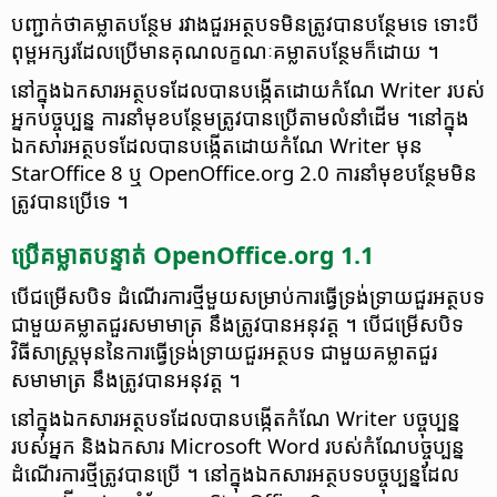
បញ្ជាក់​​ថា​គម្លាត​បន្ថែម រវាង​ជួរ​អត្ថបទ​មិន​ត្រូវ​បាន​បន្ថែម​ទេ ទោះ​បី​
ពុម្ព​អក្សរ​ដែល​ប្រើ​មាន​គុណ​លក្ខណៈ​គម្លាត​បន្ថែម​ក៏​ដោយ ។
នៅ​ក្នុង​ឯកសារ​អត្ថបទ​ដែល​បាន​បង្កើត​ដោយ​កំណែ Writer របស់​
អ្នកបច្ចុប្បន្ន ការ​នាំមុខ​បន្ថែម​ត្រូវ​បានប្រើ​តាម​លំនាំដើម ។នៅ​ក្នុង​
ឯកសារ​អត្ថបទ​ដែល​បាន​បង្កើត​ដោយ​កំណែ Writer មុន
StarOffice 8 ឬ OpenOffice.org 2.0 កា​រនាំមុខ​បន្ថែម​មិន​
ត្រូវ​បានប្រើ​ទេ ។
ប្រើ​គម្លាត​បន្ទាត់ OpenOffice.org 1.1
បើ​ជម្រើស​បិទ ដំណើរ​ការ​ថ្មី​មួយ​សម្រាប់​ការ​ធ្វើ​ទ្រង់ទ្រាយ​ជួរ​អត្ថបទ
ជាមួយ​គម្លាត​ជួរ​សមាមាត្រ នឹង​ត្រូវ​បាន​អនុវត្ត ។ បើ​ជម្រើស​បិទ
វិធីសាស្ត្រ​មុន​នៃ​ការ​ធ្វើ​ទ្រង់ទ្រាយ​ជួរ​អត្ថបទ ជាមួយ​គម្លាត​ជួរ​
សមាមាត្រ នឹង​ត្រូវ​បាន​អនុវត្ត ។
នៅ​ក្នុង​ឯកសារ​អត្ថបទ​ដែល​បាន​បង្កើត​កំណែ Writer បច្ចុប្បន្ន​
របស់​អ្នក និងឯកសារ Microsoft Word របស់​កំណែ​បច្ចុប្បន្ន
ដំណើរការ​ថ្មី​ត្រូវ​បាន​ប្រើ ។ នៅ​ក្នុង​ឯកសារ​អត្ថបទ​បច្ចុប្បន្ន​ដែល​