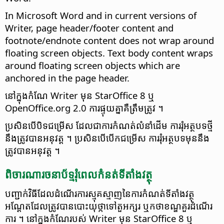
In Microsoft Word and in current versions of
Writer, page header/footer content and
footnote/endnote content does not wrap around
floating screen objects. Text body content wraps
around floating screen objects which are
anchored in the page header.
នៅ​ក្នុង​កំណែ Writer មុន StarOffice 8 ឬ
OpenOffice.org 2.0 ការ​ផ្ទុយគ្នា​គឺ​ត្រឹមត្រូវ ។
ប្រសិន​បើ​បិទ​ជម្រើស ដែល​ជា​ការ​កំណត់​លំនាំដើម ការ​រុំ​អត្ថបទ​ថ្មី​
នឹង​ត្រូវ​បានអនុវត្ត ។ ប្រសិនបើបើក​ជម្រើស កា​ររុំ​អត្ថបទ​មុន​នឹង​
ត្រូវ​បានអនុវត្ត ។
ពិចារណា​រចនាប័ទ្ម​រុំ​​ពេល​កំនត់​ទីតាំង​វត្ថុ
បញ្ជាក់​វិធី​ដែល​ដំណើរការ​ស្មុគស្មាញ​នៃ​ការ​កំណត់​ទីតាំង​វត្ថុ
អណ្ដែត​ដែល​ត្រូវ​បានបោះយុថ្កា​ទៅ​តួអក្សរ ឬ​កថាខណ្ឌ​គួរ​ដំណើរ
ការ​ ។ នៅ​ក្នុងកំណែ​របស់ Writer មុន StarOffice 8 ឬ