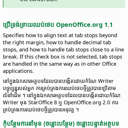
ប្រើ​ទ្រង់ទ្រាយ​ឈប់​ថេប OpenOffice.org 1.1
Specifies how to align text at tab stops beyond
the right margin, how to handle decimal tab
stops, and how to handle tab stops close to a line
break. If this check box is not selected, tab stops
are handled in the same way as in other Office
applications.
នៅ​ក្នុង​ឯកសារ​អត្ថបទ​ដែល​បាន​បង្កើត​ដោយ​កំណែ Writer
បច្ចុប្បន្ន​របស់​អ្នក កា​រ​គ្រប់គ្រង​ការ​ឈប់​ថេប​ថ្មី​ត្រូវ​បាន​ប្រើ​តាម
លំនាំដើម ។ នៅ​ក្នុង​ឯកសារ​អត្ថបទ​ដែល​បាន​បង្កើត​ដោយ​កំណែ
Writer មុន​ StarOffice 8 ឬ OpenOffice.org 2.0 ការ​
គ្រប់គ្រង​ការ​ឈប់​ថេប​ថ្មី​ត្រូវ​បាន​អនុវត្ត ។
កុំ​បន្ថែម​ការ​នាំ​មុខ (ចន្លោះ​បន្ថែម) ចន្លោះ​បន្ទាត់​អត្ថបទ