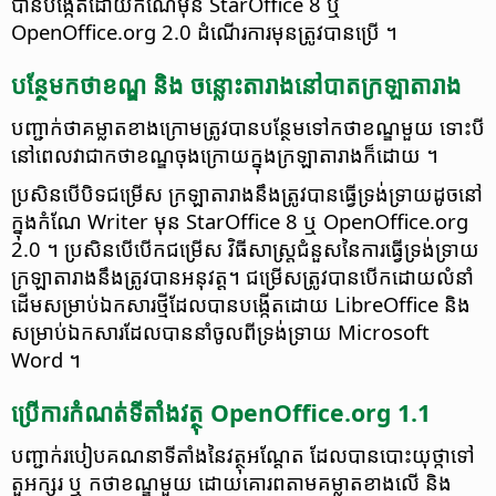
បាន​បង្កើត​ដោយ​កំណែ​មុន StarOffice 8 ឬ
OpenOffice.org 2.0 ដំណើរការ​មុន​ត្រូវ​បានប្រើ ។
បន្ថែម​កថាខណ្ឌ​ និង ចន្លោះ​តារាង​នៅ​បាត​​ក្រឡា​តារាង​​
បញ្ជាក់​ថា​គម្លាត​ខាង​ក្រោម​ត្រូវ​បាន​បន្ថែម​ទៅ​កថាខណ្ឌ​មួយ ទោះ​បី​
នៅ​ពេល​វា​ជា​កថាខណ្ឌ​ចុង​ក្រោយ​ក្នុង​ក្រឡា​តារាង​ក៏​ដោយ ។
ប្រសិនបើ​បិទ​ជម្រើស​ ក្រឡា​តារាង​នឹង​ត្រូវ​បាន​ធ្វើ​ទ្រង់ទ្រាយ​ដូច​នៅ​
ក្នុង​កំណែ Writer មុន StarOffice 8 ឬ OpenOffice.org
2.0 ។ ប្រសិនបើ​បើក​ជម្រើស វិធីសាស្ត្រ​ជំនួស​នៃ​ការ​ធ្វើ​ទ្រង់ទ្រាយ​
ក្រឡា​តារាង​នឹង​ត្រូវ​បាន​អនុវត្ត។ ជម្រើស​ត្រូវ​បាន​បើក​ដោយ​លំនាំ
ដើម​សម្រាប់​ឯកសារ​ថ្មី​ដែល​បាន​បង្កើត​​ដោយ LibreOffice និង​
សម្រាប់​ឯកសារ​ដែល​បាន​នាំចូល​ពី​​ទ្រង់ទ្រាយ Microsoft
Word ។
ប្រើ​ការ​កំណត់​ទីតាំង​វត្ថុ OpenOffice.org 1.1
បញ្ជាក់​​របៀប​គណនា​ទីតាំង​នៃ​វត្ថុ​អណ្តែត ដែល​បាន​បោះ​យុថ្កា​ទៅ​
តួ​អក្សរ ឬ កថាខណ្ឌ​មួយ ដោយ​គោរព​តាម​គម្លាត​ខាង​លើ និង