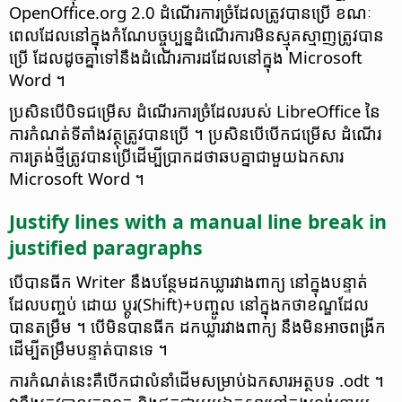
OpenOffice.org 2.0 ដំណើរការ​ច្រំដែល​ត្រូ​វបាន​ប្រើ ខណៈ
ពេល​ដែល​​នៅ​ក្នុង​កំណែ​បច្ចុប្បន្ន​ដំណើរការ​មិនស្មុគស្មាញ​ត្រូ​វបាន
ប្រើ ដែល​ដូចគ្នា​ទៅ​នឹង​ដំណើរការ​ដដែលនៅ​ក្នុង Microsoft
Word ។
ប្រសិនបើ​បិទ​ជម្រើស​ ដំណើរការច្រំដែល​របស់ LibreOffice នៃ​
ការ​កំណត់​ទីតាំង​វត្ថុ​ត្រូ​វបានប្រើ ។ ប្រសិនបើ​បើក​ជម្រើស ដំណើរ
ការ​ត្រង់​ថ្មី​ត្រូវ​បាន​ប្រើ​ដើម្បី​ប្រាកដ​ថា​ឆបគ្នា​ជា​មួយ​ឯកសារ
Microsoft Word ។
Justify lines with a manual line break in
justified paragraphs
បើ​បាន​ធីក Writer នឹង​បន្ថែម​ដកឃ្លា​រវាង​ពាក្យ នៅក្នុង​បន្ទាត់​
ដែល​បញ្ចប់ ដោយ ប្ដូរ​(Shift)+បញ្ចូល នៅក្នុង​កថាខណ្ឌ​ដែល
បាន​តម្រឹម ។ បើ​មិនបាន​ធីក ដកឃ្លា​រវាង​ពាក្យ នឹង​មិនអាច​ពង្រីក​
ដើម្បី​តម្រឹមបន្ទាត់​បានទេ ។
ការ​កំណត់​នេះ​គឺ​បើក​ជា​លំនាំដើមសម្រាប់​ឯកសារ​អត្ថបទ .odt ។