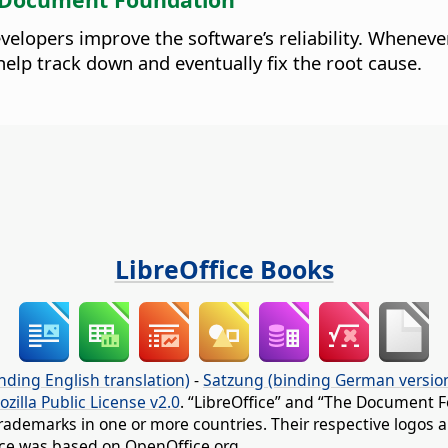
elopers improve the software’s reliability.
Whenever 
 help track down and eventually fix the root cause.
LibreOffice Books
nding English translation)
-
Satzung (binding German versio
ozilla Public License v2.0
. “LibreOffice” and “The Document F
rademarks in one or more countries. Their respective logos an
fice was based on OpenOffice.org.