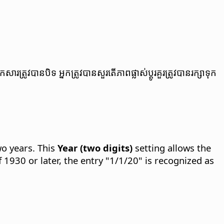
វ​បាន​បិទ អ្នក​ត្រូវ​បាន​សួរ​តើ​ភាព​ផ្លាស់ប្តូរ​គួរ​ត្រូវ​បាន​រក្សា​ទុក​
wo years. This
Year (two digits)
setting allows the
f 1930 or later, the entry "1/1/20" is recognized as