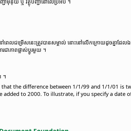
ជា​ម៉ឺនុយ ឬ វត្ថុ​បញ្ជា​នៅ​លើ​ប្រអប់ ។
​ពេល​ជម្រើស​នេះ​ត្រូវ​បាន​សម្គាល់ នោះ​នៅ​លើក​ក្រោយ​ដូច​គ្នា​ដែល​ឯកសារ​ត្រូ
រ​ជា​ភាព​ផ្លាស់ប្តូរ​មួយ ។
េខ ។
so that the difference between 1/1/99 and 1/1/01 is t
 added to 2000. To illustrate, if you specify a date o
e Document Foundation