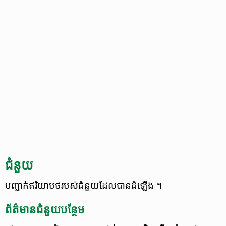
ជំនួយ
បញ្ជាក់​​ឥរិយាបថ​របស់​ជំនួយដែលបាន​ដំឡើង ។
ព័ត៌មាន​ជំនួយ​បន្ថែម