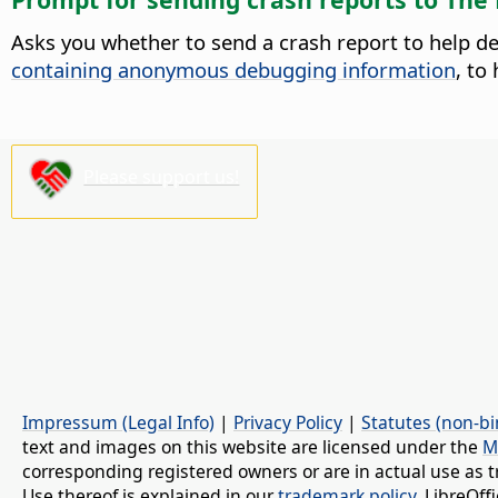
Asks you whether to send a crash report to help dev
containing anonymous debugging information
, to
Please support us!
Impressum (Legal Info)
|
Privacy Policy
|
Statutes (non-bi
text and images on this website are licensed under the
M
corresponding registered owners or are in actual use as t
Use thereof is explained in our
trademark policy
. LibreOf