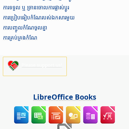
ការ​ទទួល​ ឬ ច្រាន​ចោល​ការ​ផ្លាស់​ប្តូរ​​
ការ​ប្រៀប​ធៀប​កំណែ​​របស់​ឯកសារ​មួយ
ការ​បញ្ចូល​​​​​កំណែ​ចូល​គ្នា
ការ​គ្រប់​គ្រង​កំណែ
Please support us!
LibreOffice Books