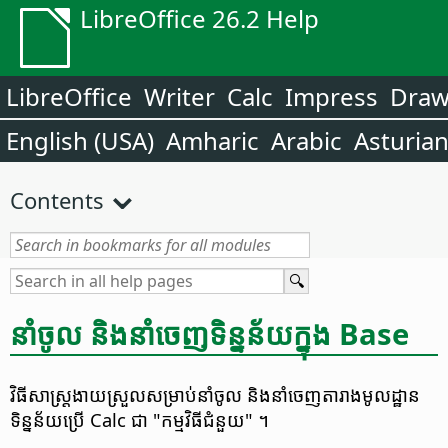
LibreOffice 26.2 Help
LibreOffice
Writer
Calc
Impress
Dra
English (USA)
Amharic
Arabic
Asturia
Contents
នាំចូល និង​នាំចេញ​ទិន្នន័យ​ក្នុង Base
វិធីសាស្ត្រ​ងាយស្រួល​សម្រាប់​នាំចូល និង​នាំចេញ​តារាង​មូលដ្ឋាន​
ទិន្នន័យ​ប្រើ Calc ជា "កម្មវិធី​ជំនួយ" ។