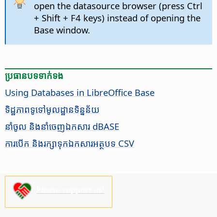
open the datasource browser (press
Ctrl
+ Shift + F4 keys) instead of opening the
Base window.
ប្រធានបទ​ទាក់ទង
Using Databases in LibreOffice Base
ទិដ្ឋភាព​ទូទៅ​មូល​ដ្ឋាន​ទិន្នន័យ
នាំចូល និង​នាំចេញ​ឯកសារ dBASE
ការ​បើក និង​រក្សា​ទុក​ឯកសារ​អត្ថបទ CSV
Please support us!