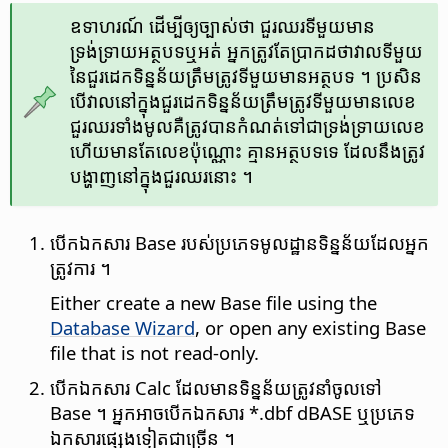
ឧទាហរណ៍ ដើម្បី​ឲ្យច្បាស់​ថា ជួរឈរ​ទីមួយ​មាន​
ទ្រង់ទ្រាយ​អត្ថបទ​ឬអត់ អ្នក​ត្រូវ​តែ​ប្រាកដថា​វាល​ទីមួយ​
នៃ​ជួរដេក​ទិន្នន័យ​ត្រឹមត្រូវ​ទីមួយ​មាន​អត្ថបទ ។ ប្រសិន​
បើ​វាល​នៅក្នុង​ជួរដេក​ទិន្នន័យ​ត្រឹមត្រូវ​ទីមួយ​មាន​លេខ
ជួរ​ឈរ​ទាំងមូល​គឺ​ត្រូវ​បាន​កំណត់​ទៅ​ជា​ទ្រង់ទ្រាយ​លេខ
ហើយ​មាន​តែ​លេខ​ប៉ុណ្ណោះ គ្មាន​អត្ថបទ​ទេ ដែល​នឹង​ត្រូវ​​
បង្ហាញ​នៅ​ក្នុង​ជួរឈរ​នោះ ។
បើក​ឯកសារ Base របស់​ប្រភេទ​មូលដ្ឋាន​ទិន្នន័យ​ដែល​អ្នក​
ត្រូវការ ។
Either create a new Base file using the
Database Wizard
, or open any existing Base
file that is not read-only.
បើក​ឯកសារ Calc ដែល​មាន​ទិន្នន័យ​ត្រូវ​នាំចូល​ទៅ
Base ។ អ្នក​អាច​បើក​ឯកសារ *.dbf dBASE ឬ​ប្រភេទ​
ឯកសារ​ផ្សេង​ទៀត​ជា​ច្រើន ។