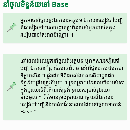
នាំចូល​ទិន្នន័យ​ទៅ Base
អ្នក​អាច​នាំចូល​នូវ​ឯកសារ​អត្ថបទ ឯកសារ​សៀវភៅ​បញ្ជី
និង​សៀវភៅ​អាសយដ្ឋាន​ប្រព័ន្ធ​របស់​អ្នក​បាន​​តែ​ក្នុង​
របៀប​បាន​តែ​អាន​ប៉ុណ្ណោះ ។
នៅពេល​ដែល​អ្នក​នាំចូល​ពី​អត្ថបទ​ ឬ​ឯកសារ​សៀវភៅ​
បញ្ជី ឯកសារ​គឺ​ត្រូវ​តែ​មាន​ព័ត៌មាន​អំពី​ជួរដេក​បឋមកថា​
ទីមួយ​សិន ។ ជួរ​ដេក​ទីពីរ​របស់​ឯកសារ​គឺ​ជា​ជួរដេក​
ទិន្នន័យ​ត្រឹមត្រូវ​ទីមួយ ។ ទ្រង់ទ្រាយ​​នៃ​វាល​ទាំងអស់​នៅ
ក្នុង​ជួរឈរ​ទី​ពីរ​កំណត់​ទ្រង់ទ្រាយ​សម្រាប់​ជួរឈរ​
ទាំងមូល ។ ព័ត៌មាន​ទ្រង់ទ្រាយ​ណាមួយ​ពី​ឯកសារ​
សៀវភៅ​បញ្ជី​នឹង​បាត់​បង់​នៅពេល​ដែល​នាំចូល​ទៅ​កាន់
Base ។