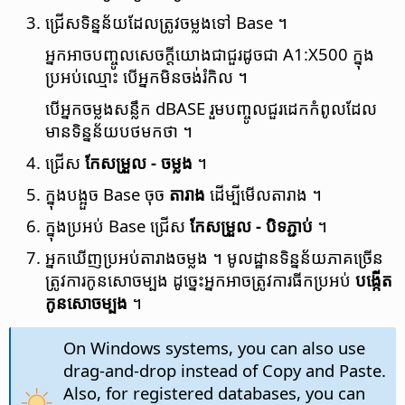
ជ្រើស​ទិន្នន័យ​ដែល​ត្រូវ​ចម្លង​ទៅ Base ។
អ្នក​អាច​បញ្ចូល​សេចក្ដី​យោង​ជា​ជួរ​ដូច​ជា A1:X500 ក្នុង​
ប្រអប់​ឈ្មោះ បើ​អ្នក​មិន​ចង់​រំកិល ។
បើ​អ្នក​ចម្លង​សន្លឹក dBASE រួម​បញ្ចូល​ជួរ​ដេក​កំពូល​ដែល​
មាន​ទិន្នន័យ​បថមកថា ។
ជ្រើស​
កែ​សម្រួល - ចម្លង
។
ក្នុង​បង្អួច Base ចុច
តារាង
ដើម្បី​មើល​តារាង ។
ក្នុង​ប្រអប់ Base ជ្រើស
កែ​សម្រួល - បិទ​ភ្ជាប់
។
អ្នក​ឃើញ​ប្រអប់​តារាង​ចម្លង ។ មូលដ្ឋាន​ទិន្នន័យ​ភាគ​ច្រើន​
ត្រូវការ​កូន​សោ​ចម្បង ដូច្នេះ​អ្នក​អាច​ត្រូវការ​ធីក​ប្រអប់
បង្កើត​
កូន​សោ​ចម្បង
។
On Windows systems, you can also use
drag-and-drop instead of Copy and Paste.
Also, for registered databases, you can