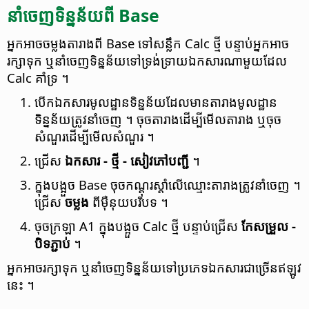
នាំចេញ​ទិន្នន័យ​ពី Base
អ្នក​អាច​ចម្លង​តារាង​ពី Base ទៅ​សន្លឹក Calc ថ្មី បន្ទាប់​អ្នក​អាច​
រក្សា​ទុក ឬ​នាំ​ចេញ​ទិន្នន័យ​ទៅ​ទ្រង់ទ្រាយ​ឯកសារ​ណា​មួយ​ដែល
Calc គាំទ្រ ។
បើក​ឯកសារ​មូលដ្ឋាន​ទិន្នន័យ​ដែល​មាន​តារាង​មូលដ្ឋាន​
ទិន្នន័យ​ត្រូវ​នាំចេញ ។ ចុច​តារាង​ដើម្បី​មើល​តារាង ឬ​ចុច​
សំណួរ​ដើម្បី​មើល​សំណួរ ។
ជ្រើស
ឯកសារ - ថ្មី - សៀវភៅ​បញ្ជី
។
ក្នុង​បង្អួច Base ចុច​កណ្ដុរ​ស្ដាំ​លើ​ឈ្មោះ​តារាង​ត្រូវ​នាំចេញ ។
ជ្រើស
ចម្លង
ពី​ម៉ឺនុយ​បរិបទ ។
ចុច​ក្រឡា A1 ក្នុង​បង្អួច Calc ថ្មី បន្ទាប់​ជ្រើស
កែ​សម្រួល -
បិទភ្ជាប់
។
អ្នក​អាច​រក្សា​ទុក ឬ​នាំចេញ​ទិន្នន័យ​ទៅ​ប្រភេទ​ឯកសារ​ជា​ច្រើន​ឥឡូវ​
នេះ ។