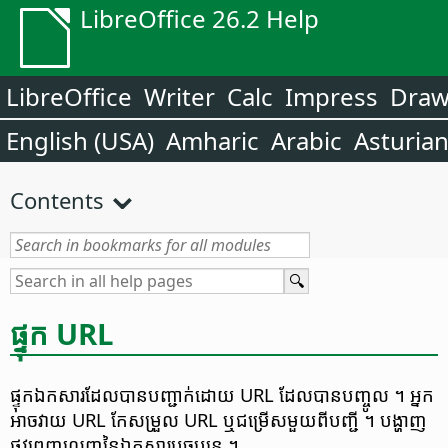
LibreOffice 26.2 Help
LibreOffice
Writer
Calc
Impress
Dra
English (USA)
Amharic
Arabic
Asturia
Contents
ផ្ទុក URL
ផ្ទុក​ឯកសារ​ដែល​បាន​បញ្ជាក់​ដោយ​ URL ដែលបានបញ្ចូល ។ អ្នក​
អាច​វាយ​ URL កែសម្រួល URL ឬ​ជម្រើស​មួយ​ពី​បញ្ជី ។ បង្ហាញ​
ផ្លូវ​ពេញ​លេញ​នៃ​ឯកសារ​បច្ចុប្បន្ន ។