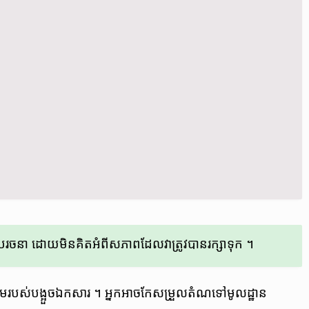
បៀប​រចនា​ ដោយ​​មិន​គិត​អំពី​សភាព​ដែល​វា​ត្រូវ​បាន​រក្សា​ទុក​ ។
្រោម​របស់​បង្អួច​ឯកសារ​ ។ អ្នក​អាច​កែសម្រួល​តំណ​ទៅ​មូល​ដ្ឋាន​