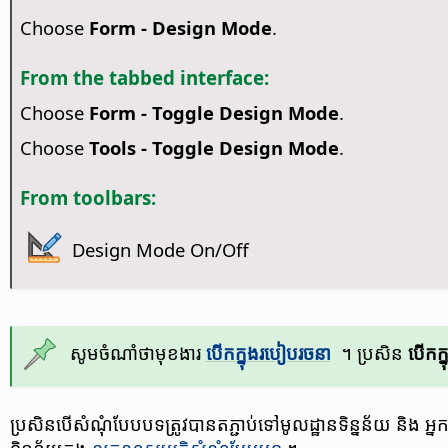
Choose
Form - Design Mode
.
From the tabbed interface:
Choose
Form - Toggle Design Mode
.
Choose
Tools - Toggle Design Mode
.
From toolbars:
Design Mode On/Off
សូម​ចំណាំថាមុខងារ​​
បើក​ក្នុង​​របៀប​រចនា​​
។ ប្រសិន ​
បើក​ក្
ប្រសិន​បើ​សំណុំ​បែប​បទ​ត្រូវ​បាន​តភ្ជាប់​ទៅ​មូល​ដ្ឋាន​ទិន្នន័យ​ និង អ្