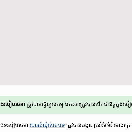
នុង​របៀប​រចនា​​
ត្រូវ​បាន​ធ្វើ​ឲ្យ​សកម្ម​ ឯកសារ​ត្រូវ​បាន​បើក​ជានិច្ច​ក្នុង​រ
នក​បិទ​របៀប​រចនា​
របារ​សំណុំ​បែប​បទ​​
ត្រូវ​បាន​បង្ហាញ​នៅ​រឹម​ទំព័រ​ខាង​ក