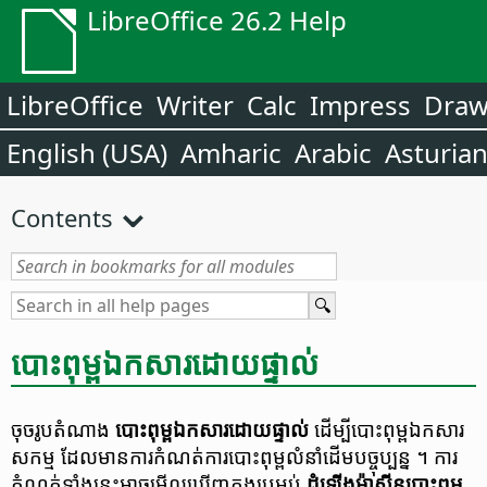
LibreOffice 26.2 Help
LibreOffice
Writer
Calc
Impress
Dra
English (USA)
Amharic
Arabic
Asturia
Contents
បោះពុម្ព​ឯកសារ​ដោយ​ផ្ទាល់
ចុច​រូប​តំណាង​
បោះពុម្ព​ឯកសារ​ដោយ​ផ្ទាល់​​
ដើម្បី​បោះពុម្ព​ឯកសារ​
សកម្ម​ ដែល​មាន​ការ​កំណត់ការ​​បោះ​ពុម្ព​លំនាំដើម​បច្ចុប្បន្ន​ ។​
ការ​
កំណត់​ទាំង​នេះ​អាច​មើល​ឃើញ​ក្នុង​ប្រអប់​​
ដំឡើង​ម៉ាស៊ីន​បោះពុម្ព​​