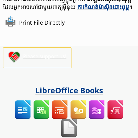
ដែល​អ្នក​អាច​ហៅ​ជាមួយ​​ពាក្យ​ម៉ឺនុយ​
ការ​កំណត់​ម៉ាស៊ីន​បោះពុម្ព​​
។
Print File Directly
Please support us!
LibreOffice Books