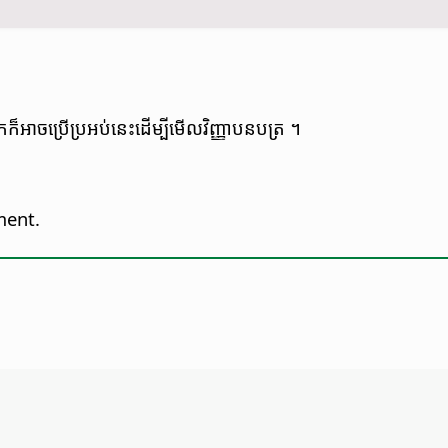
​អាច​ប្រើ​ប្រអប់​នេះ​ដើម្បី​មើល​វិញ្ញាបនបត្រ ។
ment.