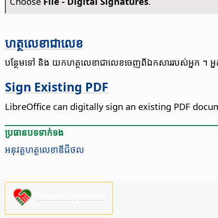
Choose
File - Digital Signatures
.
ហត្ថលេខា​ជា​លេខ​
បន្ថែម​ទៅ និង យក​ហត្ថលេខា​ជា​លេខ​ចេញ​ពី​ឯកសារ​របស់​អ្នក ។ អ្នក​ក៏
Sign Existing PDF
LibreOffice can digitally sign an existing PDF docu
ប្រធានបទ​ទាក់ទង
អនុវត្ត​ហត្ថលេខា​ឌីជីថល​
Please support us!