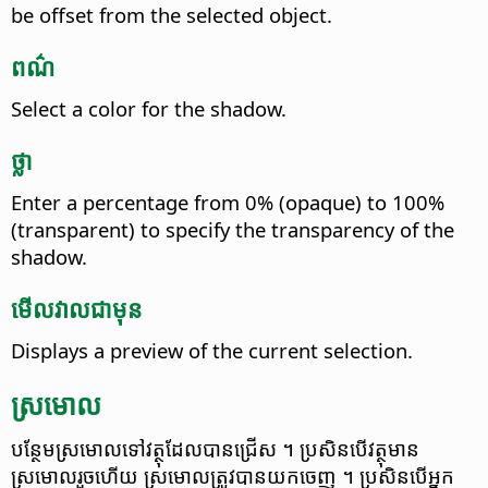
be offset from the selected object.
ពណ៌
Select a color for the shadow.
ថ្លា
Enter a percentage from 0% (opaque) to 100%
(transparent) to specify the transparency of the
shadow.
មើលវាល​​ជា​មុន
Displays a preview of the current selection.
ស្រមោល
បន្ថែម​ស្រមោល​ទៅ​វត្ថុ​ដែល​បាន​ជ្រើស ។ ប្រសិន​បើ​វត្ថុ​មាន​
ស្រមោល​រួច​ហើយ ស្រមោល​ត្រូវ​បាន​យក​ចេញ ។ ប្រសិន​បើ​អ្នក​