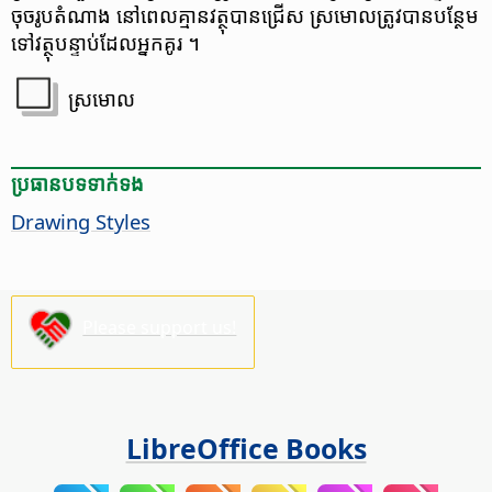
ចុច​រូបតំណាង នៅ​ពេល​គ្មាន​វត្ថុ​បាន​ជ្រើស ស្រមោល​ត្រូវបាន​បន្ថែម​
ទៅ​វត្ថុ​បន្ទាប់​ដែល​អ្នក​គូរ ។
ស្រមោល
ប្រធានបទ​ទាក់ទង
Drawing Styles
Please support us!
LibreOffice Books