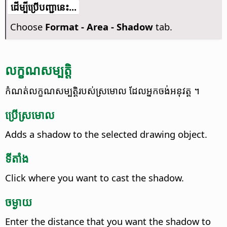
​​ដើម្បី​ប្រើ​​បញ្ជា​នេះ...
Choose
Format -
Area - Shadow
tab.
លក្ខណសម្បត្តិ
កំណត់​លក្ខណសម្បត្តិ​របស់​ស្រមោល​ ដែល​អ្នក​ចង់​អនុវត្ត ។
ប្រើ​​ស្រមោល
Adds a shadow to the selected drawing object.
ទីតាំង
Click where you want to cast the shadow.
ចម្ងាយ
Enter the distance that you want the shadow to