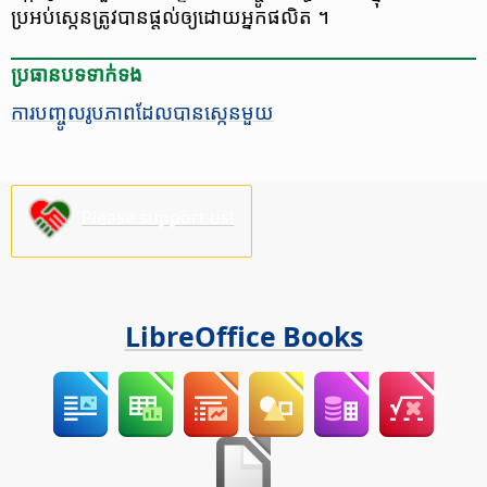
ប្រអប់​ស្កេន​ត្រូវ​បាន​ផ្តល់​​​ឲ្យ​ដោយ​អ្នក​ផលិត​​​​​​ ។​
ប្រធានបទ​ទាក់ទង
ការ​បញ្ចូល​រូបភាព​ដែល​បាន​​ស្កេន​មួយ
Please support us!
LibreOffice Books