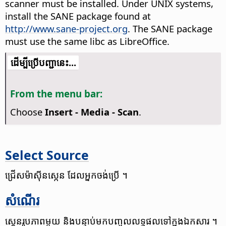
scanner must be installed.
Under UNIX systems,
install the SANE package found at
http://www.sane-project.org
. The SANE package
must use the same libc as LibreOffice.
​​ដើម្បី​ប្រើ​​បញ្ជា​នេះ...
From the menu bar:
Choose
Insert - Media - Scan
.
Select Source
ជ្រើស​ម៉ាស៊ីន​​ស្កេន​ ដែល​អ្នក​ចង់​ប្រើ ។
សំណើរ
ស្កេន​រូបភាព​មួយ​ និង​បន្ទាប់​មក​បញ្ចូល​លទ្ធផល​ទៅក្នុង​ឯកសារ​ ។