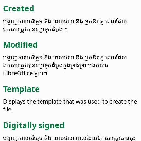
Created
បង្ហាញ​កាលបរិច្ឆេទ​ និង​ ពេល​វេលា​ និង​ អ្នក​និពន្ធ ពេល​ដែល​
ឯកសារ​ត្រូវ​បាន​រក្សា​ទុក​ដំបូង​ ។
Modified
បង្ហាញ​កាលបរិច្ឆេទ​ និង​ ពេល​វេលា​ និង​ អ្នក​និពន្ធ ពេល​ដែល​
ឯកសារ​ត្រូវ​បាន​រក្សា​ទុក​ដំបូង​ក្នុង​​ទ្រង់ទ្រាយ​ឯកសារ
LibreOffice មួយ​។
Template
Displays the template that was used to create the
file.
Digitally signed
បង្ហាញ​កាលបរិច្ឆេទ​ និង ពេល​វេលា​ ​​ពេល​ដែល​ឯកសារ​ត្រូវ​បាន​ចុះ​