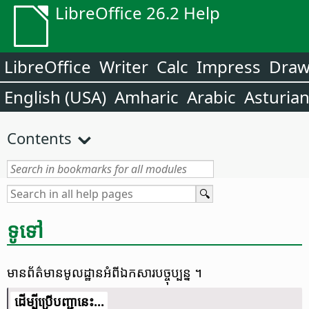
LibreOffice 26.2 Help
LibreOffice
Writer
Calc
Impress
Dra
English (USA)
Amharic
Arabic
Asturia
Contents
ទូទៅ
មាន​ព័ត៌​មាន​មូល​ដ្ឋាន​អំពី​ឯកសារ​បច្ចុប្បន្ន​ ។
​​ដើម្បី​ប្រើ​​បញ្ជា​នេះ...