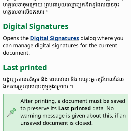
ហត្ថលេខា​ចុង​ក្រោយ ព្រម​ជាមួយ​ឈ្មោះ​អ្នក​និពន្ធ​ដែល​បាន​ចុះ​
ហត្ថលេខា​លើ​ឯកសារ​ ។
Digital Signatures
Opens the
Digital Signatures
dialog where you
can manage digital signatures for the current
document.
Last printed
បង្ហាញ​កាលបរិច្ឆេទ​ និង ពេល​វេលា​ និង ឈ្មោះ​អ្នក​ប្រើ​ពេល​ដែល​
ឯកសារ​ត្រូវ​បាន​បោះពុម្ព​ចុង​ក្រោយ​ ។
After printing, a document must be saved
to preserve its
Last printed
data. No
warning message is given about this, if an
unsaved document is closed.