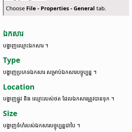
Choose
File - Properties - General
tab.
ឯកសារ
បង្ហាញ​ឈ្មោះ​ឯកសារ​ ។
Type
បង្ហាញ​ប្រភេទ​ឯកសារ​ សម្រាប់​ឯកសារ​បច្ចុប្បន្ន​ ។
Location
បង្ហាញ​ផ្លូវ​ និង ឈ្មោះ​របស់​ថត​ ដែល​ឯកសារ​ត្រូវ​បាន​​ទុក​ ។
Size
បង្ហាញ​ទំហំ​របស់​ឯកសារ​បច្ចុប្បន្ន​​ជា​បៃ ។