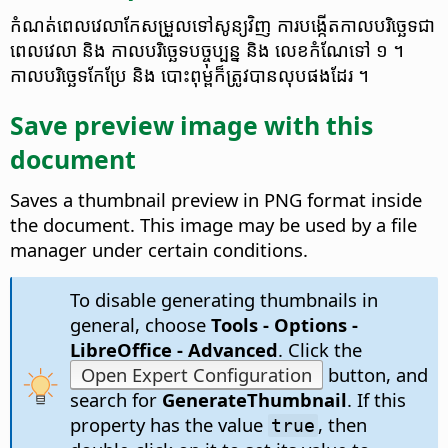
កំណត់​ពេល​វេលា​កែសម្រួល​​ទៅ​សូន្យ​​វិញ​ ការ​បង្កើត​កាល​បរិច្ឆេទ​ជា​​
ពេល​វេលា​ និង កាល​បរិច្ឆេទ​បច្ចុប្បន្ន​ និង​ លេខ​កំណែ​​​ទៅ​ ១ ។ ​
កាល​បរិច្ឆេទ​កែប្រែ​ និង ​​​​បោះពុម្ព​ក៏​ត្រូវ​​បាន​លុប​​ផង​ដែរ ។​
Save preview image with this
document
Saves a thumbnail preview in PNG format inside
the document. This image may be used by a file
manager under certain conditions.
To disable generating thumbnails in
general, choose
Tools - Options
-
LibreOffice - Advanced
. Click the
Open Expert Configuration
button, and
search for
GenerateThumbnail
. If this
property has the value
, then
true