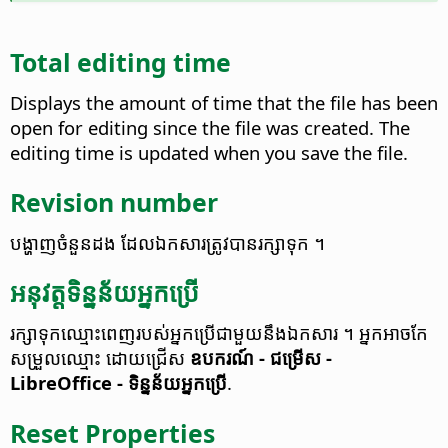
Total editing time
Displays the amount of time that the file has been
open for editing since the file was created. The
editing time is updated when you save the file.
Revision number
បង្ហាញ​ចំនួន​ដង ​​ដែល​ឯកសារ​ត្រូវ​បាន​រក្សា​ទុក​ ។
អនុវត្ត​ទិន្នន័យ​អ្នក​ប្រើ
រក្សា​ទុក​ឈ្មោះ​ពេញ​របស់​អ្នក​ប្រើ​ជា​មួយ​នឹង​ឯកសារ​ ។ អ្នក​អាច​កែ​
សម្រួល​ឈ្មោះ​ ដោយ​ជ្រើស​
ឧបករណ៍​ - ជម្រើស​
-
LibreOffice - ទិន្នន័យ​អ្នក​ប្រើ​
.
Reset Properties