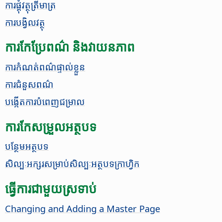
ការ​ផ្គុំ​វត្ថុ​​ត្រីមាត្រ​​
​ការ​បង្វិល​វត្ថុ​
ការ​កែ​ប្រែ​ពណ៌​ និង​​វាយនភាព
​ការ​កំណត់​ពណ៌​ផ្ទាល់​ខ្លួន​
​​ការ​​ជំនួស​​ពណ៌​
បង្កើត​កា​របំពេញជម្រាល
ការ​​កែ​​សម្រួល​​អត្ថបទ
បន្ថែម​អត្ថបទ
សិល្បៈអក្សរ​សម្រាប់​សិល្បៈ​អត្ថបទ​ក្រាហ្វិក
ធ្វើ​ការ​ជាមួយ​ស្រទាប់​
Changing and Adding a Master
Page