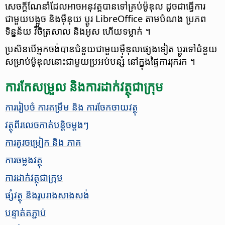
សេចក្តី​ណែនាំ​ដែល​អាច​អនុវត្ត​បាន​ទៅ​គ្រប់​ម៉ូឌុល ដូច​ជា​ធ្វើការ​
ជាមួយ​បង្អួច និង​ម៉ឺនុយ ប្តូរ LibreOffice តាម​បំណង ប្រភព​
ទិន្នន័យ វិចិត្រ​សាល និង​អូស ហើយ​ទម្លាក់ ។
ប្រសិន​បើ​អ្នក​ចង់​បាន​ជំនួយ​ជាមួយ​ម៉ឺឌុល​ផ្សេង​ទៀត ប្តូរ​ទៅ​ជំនួយ​
សម្រាប់​ម៉ូឌុល​នោះ​ជាមួយ​ប្រអប់​បន្សំ នៅ​​ក្នុង​ផ្ទៃ​​ការ​រុករក ។
ការ​កែ​សម្រួល​ និង​ការ​ដាក់​វត្ថុ​ជា​ក្រុម​
​ការ​រៀប​ចំ​ ការ​តម្រឹម​ និង​ ការ​ចែក​ចាយ​វត្ថុ​​
​​វត្ថុ​​ពីរ​​​លេច​​​​កាត់​​បន្តិច​​ម្តងៗ​
​ការ​គូរចម្រៀក ​និង​​ ភាគ
​ការ​ចម្លង​វត្ថុ​
​​ការ​ដាក់​វត្ថុ​ជា​ក្រុម​
ផ្សំ​វត្ថុ និង​រូបរាង​សាងសង់
​​​បន្ទាត់​តភ្ជាប់​