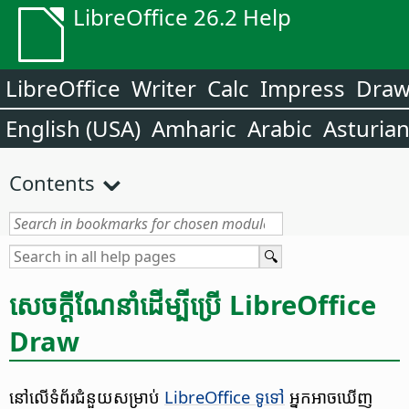
LibreOffice 26.2 Help
LibreOffice
Writer
Calc
Impress
Dra
English (USA)
Amharic
Arabic
Asturia
Contents
​សេចក្តី​ណែ​នាំ​ដើម្បី​ប្រើ​​ LibreOffice
Draw​
នៅ​លើ​ទំព័រ​ជំនួយ​សម្រាប់
LibreOffice ទូទៅ
អ្នក​អាច​​ឃើញ​