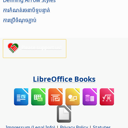
ការ​កំណត់​រចនាប័ទ្ម​បន្ទាត់
ការ​ប្រើចំណុច​ភ្ជាប់
Please support us!
LibreOffice Books
Impressum (Legal Info)
|
Privacy Policy
|
Statutes