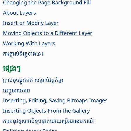
Changing the
Page
Background Fill
About Layers
Insert or Modify Layer
Moving Objects to a Different Layer
Working With Layers
​ការ​ផ្លាស់​ទី​វត្ថុ​ទាំង​នេះ
ផ្សេងៗ
​​​គ្រាប់​ចុច​ផ្លូវ​កាត់​​ សម្រាប់​វត្ថុ​គំនូរ​
បញ្ចូល​រូបភាព
Inserting, Editing, Saving Bitmaps Images
Inserting Objects From the Gallery
ការ​អនុវត្ត​រចនាប័ទ្ម​បន្ទាត់​​ដោយ​ប្រើ​របារ​ឧបករណ៍​
Defining Arrow Styles