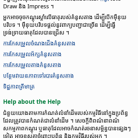
Draw និង Impress ។
អ្នក​អាច​ចុច​កណ្ដុរ​ស្ដាំ​លើ​ធាតុ​របស់​គំនូស​តាង​ ដើម្បីបើក​ម៉ឺនុយ​
បរិបទ ។ ម៉ឺនុយ​បរិបទ​ផ្ដល់​នូវ​ពាក្យ​បញ្ជា​ជា​ច្រើន ដើម្បីធ្វើ
ទ្រង់ទ្រាយ​ធាតុ​ដែលបានជ្រើស ។
​ការ​កែសម្រួល​ចំណង​ជើង​គំនូសតាង​
ការ​កែសម្រួល​អ័ក្ស​គំនូស​តាង
​ការ​កែសម្រួល​តាង​គំនូស​តាង​
បន្ថែម​វាយនភាព​ទៅ​របារ​គំនូស​តាង
ទិដ្ឋភាព​ត្រីមាត្រ
Help about the Help
ជំនួយ​យោង​តាម​ការ​កំណត់​លំនាំដើម​របស់​កម្មវិធី​នៅ​ក្នុង​ប្រព័ន្ធ​
ដែល​ត្រូវបានកំណត់​ជា​លំនាំដើម ។ សេចក្ដី​ពិពណ៌នា​ពណ៌
សកម្មភាព​កណ្ដុរ ឬ​ធាតុ​ដែល​អាច​កំណត់​រចនាសម្ព័ន្ធ​បាន​ផ្សេងៗ​
ទៀត​ អាច​ខុសគ្នា​ចំពោះ​ប្រព័ន្ធ និង​កម្មវិធី​របស់​អ្នក ។