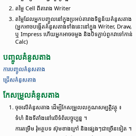
តម្លៃ Cell ពី​តារាង Writer
តម្លៃ​ដែល​អ្នក​បញ្ចូល​នៅ​ក្នុង​ប្រអប់​តារាង​ទិន្នន័យ​គំនូសតាង
(អ្នក​អាច​បង្កើត​គំនូសតាង​ទាំងនេះ​នៅ​ក្នុង Writer, Draw,
ឬ Impress ហើយ​អ្នក​អាច​ចម្លង និង​បិទភ្ជាប់​ពួកវា​ទៅកាន់
Calc)
បញ្ចូល​គំនូសតាង
ការ​បញ្ចូល​គំនូសតាង
ជ្រើស​គំនូស​តាង
កែសម្រួល​គំនូសតាង
ចុច​លើ​គំនូស​តាង ដើម្បី​កែសម្រួល​លក្ខណសម្បត្តិ​វត្ថុ ៖
ទំហំ និង​ទីតាំង​នៅ​លើ​ទំព័រ​បច្ចុប្បន្ន ។
ការ​តម្រឹម រុំ​អត្ថបទ ស៊ុម​ខាងក្រៅ និង​ផ្សេងៗ​ជា​ច្រើន​ទៀត ។