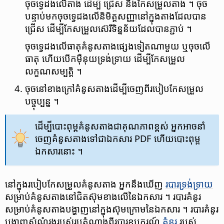
ចុច​ទ្វេដង​លើ​តាង ដើម្បី ជ្រើស​ និង​កែសម្រួល​តាង ។ ចុច​
បន្ទាប់​​មក​ចុច​ទ្វេដង​លើនិមិត្តសញ្ញា​នៅ​ក្នុង​តាង​ដែលបាន
ជ្រើស ដើម្បី​កែសម្រួល​ស៊េរី​ទិន្នន័យ​ដែលបានភ្ជាប់ ។
ចុច​ទ្វេដង​លើ​ធាតុ​គំនូសតាង​ផ្សេងទៀត​ណាមួយ ឬ​ចុច​លើ​
ធាតុ ហើយ​បើក​ម៉ឺនុយ​ទ្រង់ទ្រាយ ដើម្បី​កែសម្រួល​
លក្ខណសម្បត្តិ ។
ចុច​នៅ​ខាងក្រៅ​គំនូសតាង​ដើម្បី​ចេញ​ពី​របៀប​កែសម្រួល​
បច្ចុប្បន្ន ។
ដើម្បី​បោះពុម្ព​គំនូសតាង​​ជា​គុណភាព​ខ្ពស់ អ្នក​អាច​នាំ
ចេញ​គំនូសតាង​ទៅ​ជា​ឯកសារ PDF ហើយ​បោះពុម្ព​
ឯកសារ​នោះ ។
នៅ​ក្នុង​របៀប​កែសម្រួល​គំនូសតាង អ្នកនឹងឃើញ
របារ​ទ្រង់ទ្រាយ
សម្រាប់​គំនូស​តាង​នៅ​ជិត​ស៊ុម​ខាង​លើ​នៃ​ឯកសារ ។ របារ​គំនូរ​
សម្រាប់​គំនូស​តាង​បង្ហាញ​នៅ​ក្នុង​ស៊ុម​ក្រោម​នៃ​ឯកសារ ។ របារ​គំនូរ​
បង្ហាញ​សំណុំរង​របស់​រូបតំណាង​ពី​របារ​ឧបករណ៍
គំនូរ
របស់​