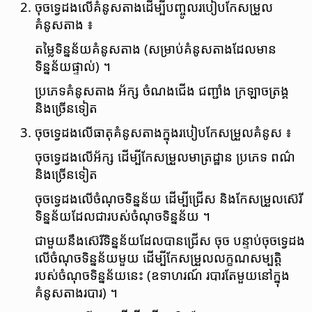
ចុច​ទ្វេដង​លើ​គំនូសតាង​ដើម្បី​បញ្ចូល​របៀប​កែសម្រួល​
គំនូសតាង ៖
តម្លៃ​ទិន្នន័យ​គំនូស​តាង (សម្រាប់​គំនូស​តាង​ដែលមាន​
ទិន្នន័យ​ផ្ទាល់) ។
ប្រភេទ​គំនូសតាង អ័ក្ស ចំណងជើង ជញ្ជាំង ក្រឡា​ចត្រង្គ
និង​ច្រើន​ទៀត
ចុច​ទ្វេដង​លើ​ធាតុ​គំនូសតាង​ក្នុង​របៀប​កែសម្រួល​គំនូស ៖
ចុច​ទ្វេ​ដង​លើ​អ័ក្ស ដើម្បី​កែសម្រួល​មាត្រដ្ឋាន ប្រភេទ ពណ៌
និង​ច្រើន​ទៀត
ចុច​ទ្វេដង​លើ​ចំណុច​ទិន្នន័យ ដើម្បី​ជ្រើស​ និងកែសម្រួល​ស៊េរី​
ទិន្នន័យ​ដែល​ជា​របស់​ចំណុច​ទិន្នន័យ ។
ជាមួយ​នឹង​ស៊េរី​ទិន្នន័យ​ដែលបាន​ជ្រើស ចុច​ បន្ទាប់​ចុច​ទ្វេ​ដង​
លើ​ចំណុច​ទិន្នន័យ​មួយ​ ដើម្បី​កែសម្រួល​លក្ខណសម្បត្តិ​
របស់​ចំណុច​ទិន្នន័យ​នេះ (ឧទាហរណ៍ របារ​តែ​មួយ​នៅ​ក្នុង​
គំនូស​តាង​របារ) ។