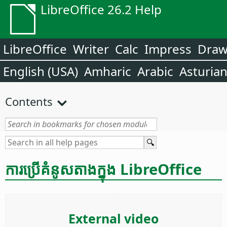
LibreOffice 26.2 Help
LibreOffice
Writer
Calc
Impress
Dra
English (USA)
Amharic
Arabic
Asturia
Contents
ការ​ប្រើ​គំនូស​តាង​ក្នុង​ LibreOffice
External video