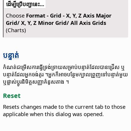
​​ដើម្បី​ប្រើ​​បញ្ជា​នេះ...
Choose
Format - Grid - X, Y, Z Axis Major
Grid/ X, Y, Z Minor Grid/ All Axis Grids
(Charts)
បន្ទាត់​
កំណត់​ជម្រើស​ការ​ធ្វើទ្រង់ទ្រាយ​សម្រាប់​បន្ទាត់​ដែល​បាន​ជ្រើស​ ឬ​
បន្ទាត់​ដែល​អ្នក​ចង់​គូរ​ ។​អ្នក​ក៏​អាច​បន្ថែម​ក្បាល​ព្រួញ​ទៅ​បន្ទាត់​មួយ​
ឬ​ផ្លាស់​ប្តូរ​និមិត្ត​សញ្ញា​គំនូស​តាង​ ។
Reset
Resets changes made to the current tab to those
applicable when this dialog was opened.