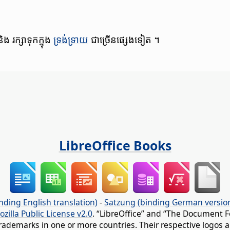
ង រក្សា​ទុក​ក្នុង
ទ្រង់ទ្រាយ
ជា​ច្រើន​ផ្សេង​ទៀត ។
LibreOffice Books
nding English translation)
-
Satzung (binding German versio
ozilla Public License v2.0
. “LibreOffice” and “The Document F
rademarks in one or more countries. Their respective logos an