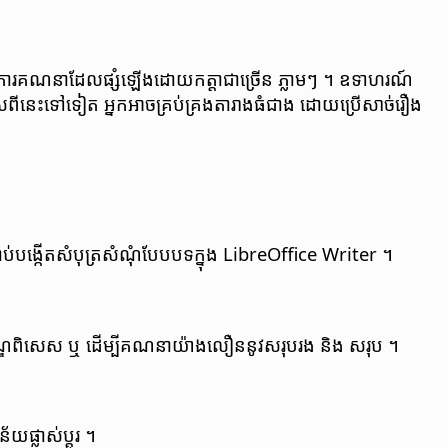
​នៃ​ការ​គណនា​ដែល​ផ្សំ​ឡើង​ដោយ​កត្តា​ជា​ច្រើន ភ្លាមៗ ។ ឧទាហរណ៍
​ពី​នេះ​ទៅ​ទៀត អ្នក​អាច​គ្រប់​គ្រង​តារាង​ធំ​ជាង​ ដោយ​ប្រើ​សាច់​រឿង​
ម្រាប់​បង្កើត​សំបុត្រ​សំណុំ​បែបបទ​ក្នុង​ LibreOffice Writer ។
​លក្ខខណ្ឌ​ពិសេស ឬ ដើម្បី​គណនា​យ៉ាង​លឿន​នូវ​សរុប​រង និង សរុប ។
័យ​ផ្លាស់ប្តូរ ។