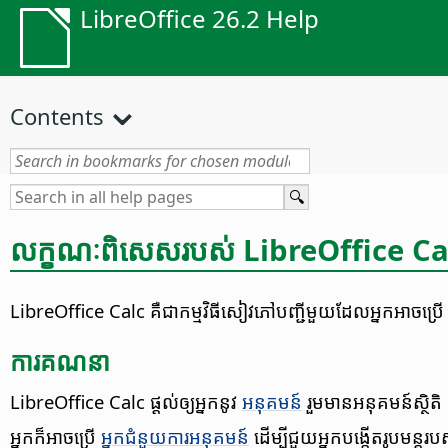
LibreOffice 26.2 Help
Contents
លក្ខណៈ​ពិសេស​របស់ LibreOffice Ca
LibreOffice Calc គឺ​ជា​កម្មវិធី​សៀវភៅ​បញ្ជី​មួយ​ដែល​អ្នក​អាច​ប្រើ 
ការ​គណនា
LibreOffice Calc ផ្តល់​ឲ្យ​អ្នក​នូវ​
អនុគមន៍
រួម​មាន​អនុគមន៍​ស្ថិតិ​ 
អ្នក​ក៏​អាច​ប្រើ​
អ្នក​ជំនួយ​ការ​អនុគមន៍
ដើម្បី​ជួយ​អ្នក​​បង្កើត​រូបមន្ត​របស