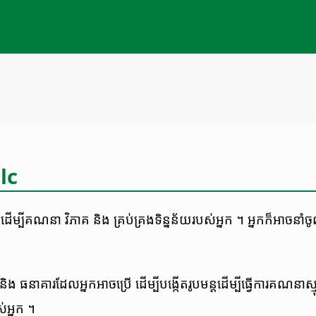
lc
​ដើម្បី​គណនា វិភាគ និង គ្រប់​គ្រងទិន្នន័យ​របស់​អ្នក​ ។ អ្នក​ក៏​អាច​ន
និង ​ធនាគារ​​ដែល​អ្នក​អាច​ប្រើ​ ​ដើម្បី​បង្កើត​រូបមន្ត​ដើម្បី​ធ្វើ​ការ​គណនា​
់​អ្នក​ ។