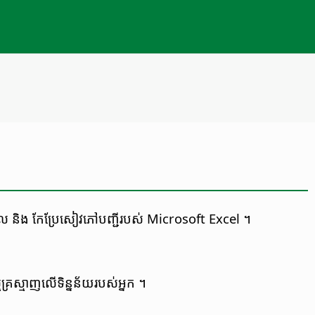
ាំ​ចូល​ និង កែប្រែ​សៀវភៅ​បញ្ជី​របស់​ Microsoft Excel ។
ស្មុគ្រស្មាញ​លើ​ទិន្នន័យ​របស់​អ្នក ។