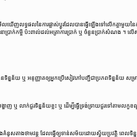
ល​ឃើញ​លទ្ធផល​នៃ​ការ​ផ្លាស់​ប្តូរ​ដែល​បាន​ធ្វើ​ឡើង​ទៅ​លើ​កត្តា​មួយ
នា​ប្រាក់​កម្ចី ប៉ះពាល់​ដល់​អត្រា​ការ​ប្រាក់ ឬ ចំនួន​ប្រាក់​សំណង ។ លើស
ន​ទិន្នន័យ​ ឬ​ អនុញ្ញាត​ឲ្យ​​អ្នក​ប្រើ​សៀវភៅ​បញ្ជី​ជា​ប្រភព​ទិន្នន័យ ស
ី​បង្ហាញ ឬ លាក់​ជួរ​ទិន្នន័យ​ខ្លះ ឬ ដើម្បី​ធ្វើ​ទ្រង់ទ្រាយ​ជួរ​ទៅ​តាម
គំនូស​តាង​ថាមវន្ត ដែល​ធ្វើ​ឲ្យ​ទាន់​​សម័យ​ដោយ​ស្វ័យ​ប្រវត្តិ ​ពេល​ទិន្នន