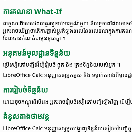
ការ​គណនា What-If
លក្ខណៈ​ពិសេស​ដែលគួរ​ឲ្យ​ចាប់​អារម្មណ៍​មួយ គឺ​លទ្ធភាព​ដែល​អាច​មើ
អ្នក​អាច​ឃើញ​ថា​តើ​ការ​ផ្លាស់​ប្តូរ​កំឡុង​ពេល​នៃ​ពេលវេលាក្នុង​ការ​គណ
ដែល​បាន​កំណត់​ជា​មុន​ខុសគ្នា ។
អនុគមន៍​មូលដ្ឋាន​ទិន្នន័យ
ប្រើ​សៀវភៅ​បញ្ជី​​ដើម្បី​រៀបចំ​ ផ្ទុក និង ត្រង​ទិន្នន័យ​របស់​អ្នក​ ។
LibreOffice Calc អនុញ្ញាត​ឲ្យ​អ្នក​អូស និង ទម្លាក់​តារាង​ពី​មូលដ្ឋា
ការ​រៀបចំ​ទិន្នន័យ
ដោយ​ចុច​កណ្តុរ​ពីរ​បី​ដង អ្នក​អាច​រៀបចំ​សៀវភៅ​បញ្ជី​ឡើង​វិញ​ ដើម្ប
គំនូស​តាង​ថាមវន្ត
LibreOffice Calc អនុញ្ញាត​ឲ្យ​អ្នក​បង្ហាញ​ទិន្នន័យ​សៀវភៅ​បញ្ជី​ក្នុង​​