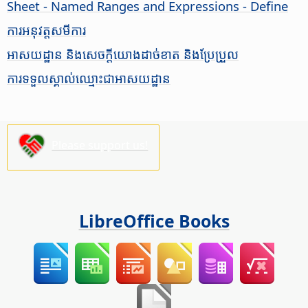
Sheet - Named Ranges and Expressions - Define
ការ​អនុវត្ត​សមីការ
អាសយដ្ឋាន និង​សេចក្តី​យោង​ដាច់ខាត និង​ប្រែប្រួល
ការ​ទទួល​ស្គាល់​ឈ្មោះ​ជា​អាសយដ្ឋាន
Please support us!
LibreOffice Books