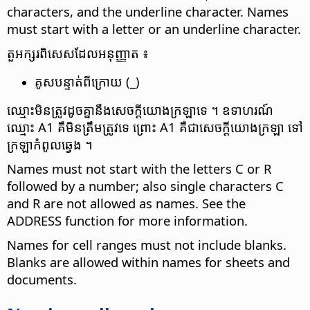
characters, and the underline character. Names
must start with a letter or an underline character.
តួអក្សរ​ពិសេស​ដែល​អនុញ្ញាត ៖
គូស​បន្ទាត់​ពីក្រោយ (_)
ឈ្មោះ​មិនត្រូវ​ដូចគ្នា​នឹង​សេចក្ដី​យោងក្រឡាទេ ។ ឧទាហរណ៍
ឈ្មោះ A1 គឺ​មិនត្រឹមត្រូវទេ ព្រោះ A1 គឺ​ជា​សេចក្ដី​យោង​ក្រឡា ទៅ​
ក្រឡា​កំពូល​ឆ្វេង ។
Names must not start with the letters C or R
followed by a number; also single characters C
and R are not allowed as names. See the
ADDRESS function for more information.
Names for cell ranges must not include blanks.
Blanks are allowed within names for sheets and
documents.