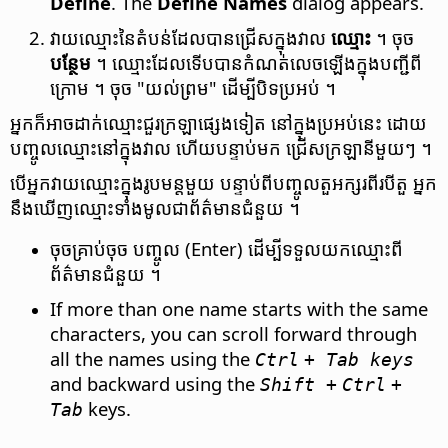
Define
. The
Define Names
dialog appears.
វាយ​ឈ្មោះ​នៃ​តំបន់​ដែល​បាន​ជ្រើស​ក្នុង​វាល​
ឈ្មោះ
។ ចុច
បន្ថែម
។ ឈ្មោះ​ដែល​ទើប​បាន​កំណត់​លេច​ឡើង​ក្នុង​បញ្ជី​ពី​
ក្រោម ។ ចុច "យល់ព្រម" ដើម្បី​បិទ​ប្រអប់ ។
អ្នក​ក៏អាច​ដាក់ឈ្មោះ​ជួរក្រឡា​ផ្សេងទៀត នៅក្នុង​ប្រអប់​នេះ​ ដោយ​
បញ្ចូល​ឈ្មោះ​នៅក្នុងវាល ហើយ​បន្ទាប់មក ជ្រើស​ក្រឡានីមួយៗ ។
បើ​អ្នក​វាយ​ឈ្មោះ​ក្នុង​រូបមន្ត​មួយ បន្ទាប់​ពី​បញ្ចូល​តួ​អក្សរ​ពីរ​បី​តួ អ្នក​
នឹង​ឃើញ​ឈ្មោះ​ទាំងមូល​ជា​ព័ត៌មាន​ជំនួយ ។
ចុច​គ្រាប់​ចុច បញ្ចូល (Enter) ដើម្បី​ទទួល​យក​ឈ្មោះ​ពី​
ព័ត៌មាន​ជំនួយ ។
If more than one name starts with the same
characters, you can scroll forward through
all the names using the
Ctrl
+ Tab keys
and backward using the
Shift +
Ctrl
+
keys.
Tab