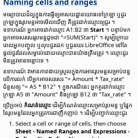
Naming cells and ranges
មធ្យោបាយ​ដ៏​ល្អ​ក្នុង​ការ​ធ្វើ​ឲ្យអាសយដ្ឋាន​​យោង​ទៅ​ក្រឡា ឬ​ជួរ​
ក្រឡា​ក្នុង​រូប​មន្ត​អាច​មើល​ឃើញ គឺ​ត្រូវ​ដាក់​ឈ្មោះ​ឲ្យ​ជួរ ។
ឧទាហរណ៍ អ្នកអាច​ដាក់​ឈ្មោះ​ A1:B2 ថា
Start
។ បន្ទាប់​មក
អ្នក​អាច​សរសេរ​រូប​មន្ត​​ដូចជា "=SUM(Start)" ។ សូម្បី​ក្រោយ​
ពេល​អ្នក​បញ្ចូល ឬ​លុប​ជួរ​ដេក​ ឬ​ជួរឈរ LibreOffice នៅ​តែ​
ផ្តល់​ជួរ​ដែល​សម្គាល់​ដោយ​ឈ្មោះ​បាន​យ៉ាង​ត្រឹម​ត្រូវ ។ ឈ្មោះ​ជួរ​
មិន​ត្រូវ​មាន​ចន្លោះ​ទេ ។
ឧទាហរណ៍ វា​មាន​ភាព​ងាយ​ស្រួល​ក្នុង​ការ​​អាន​រូបមន្ត​សម្រាប់​ពន្ធ​​
លើ​ការ​លក់ បើ​អ្នក​អាច​​សរសេរ "= Amount * Tax_rate"
ជំនួស​ឲ្យ "= A5 * B12" ។ ក្នុង​ករណី​នេះ អ្នក​គួរ​ដាក់​ឈ្មោះ​
ក្រឡា A5 ថា "Amount" និង​ក្រឡា B12 ថា "Tax_rate" ។
ប្រើ​ប្រអប់​
កំណត់​ឈ្មោះ
ដើម្បី​កំណត់​ឈ្មោះ​សម្រាប់​រូបមន្ត ឬ​ផ្នែក​
នៃ​រូបមន្ត​ដែលអ្នក​ត្រូវការជាញឹកញាប់ ។ ដើម្បី​បញ្ជាក់​ឈ្មោះ​ជួរ
Select a cell or range of cells, then choose
Sheet - Named Ranges and Expressions -