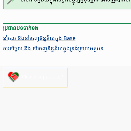
ប្រធានបទ​ទាក់ទង
នាំចូល និង​នាំចេញ​ទិន្នន័យ​ក្នុង Base
ការ​នាំ​ចូល​ និង នាំ​ចេញ​ទិន្នន័យ​​​ក្នុង​ទ្រង់ទ្រាយ​អត្ថបទ
Please support us!