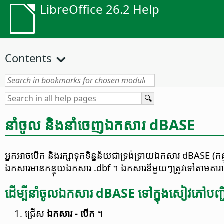
LibreOffice 26.2 Help
Contents
នាំចូល និង​នាំចេញ​ឯកសារ dBASE
អ្នក​អាច​បើក និង​រក្សាទុក​ទិន្នន័យ​ជា​ទ្រង់ទ្រាយ​ឯកសារ dBASE
ឯកសារ​​មាន​កន្ទុយ​ឯកសារ .dbf ។ ឯកសារ​នីមួយៗ​ត្រូវទៅ​តាម​តារាង​
ដើម្បី​នាំ​ចូល​ឯកសារ dBASE ទៅ​ក្នុង​សៀវភៅ​បញ្ជ
ជ្រើស
ឯកសារ - បើក
។