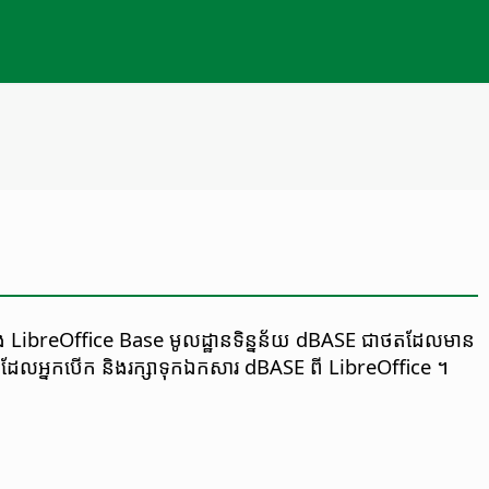
ក្នុង LibreOffice Base មូលដ្ឋានទិន្នន័យ dBASE ជា​ថត​ដែល​មាន​
នៅពេល​ដែល​អ្នក​បើក និង​រក្សាទុកឯកសារ dBASE ពី LibreOffice ។