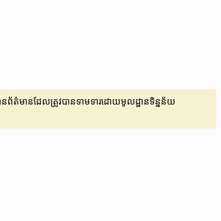
​មាន​ព័ត៌មាន​ដែល​ត្រូវ​បាន​ទាមទារ​ដោយ​មូលដ្ឋាន​ទិន្នន័យ