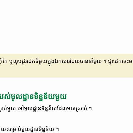
ុំ​កែ ឬ​លុប​ជួរ​ដេក​ទី​មួយ​ក្នុង​ឯកសារ​ដែល​បាន​នាំ​ចូល ។ ជួរ​ដេក​នេះ
បស់​មូលដ្ឋាន​ទិន្នន័យ​មួយ
ាប់​មួយ ទៅ​មូលដ្ឋាន​ទិន្នន័យ​ដែល​មាន​ស្រាប់ ។
ួយ​សម្រាប់មូលដ្ឋាន​ទិន្នន័យ ។