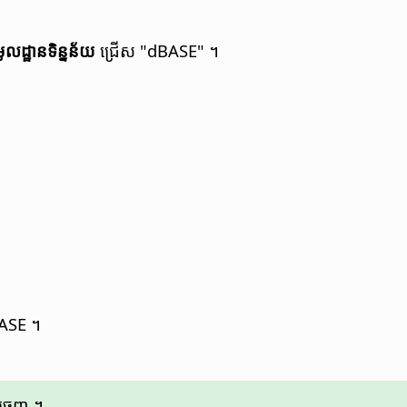
ូលដ្ឋាន​ទិន្នន័យ
ជ្រើស "dBASE" ។
BASE ។
នាំ​ចេញ ។