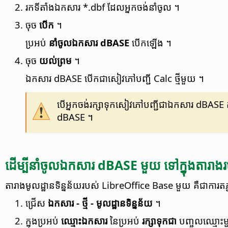
រក​ទីតាំង​ឯកសារ *.dbf ដែល​អ្នក​ចង់​នាំ​ចូល ។
ចុច
បើក
។
ប្រអប់
នាំ​ចូល​ឯកសារ dBASE
បើក​ឡើង ។
ចុច
យល់ព្រម
។
ឯកសារ dBASE បើក​ជា​សៀវភៅ​បញ្ជី Calc ថ្មី​មួយ ។
បើ​អ្នក​ចង់​រក្សា​ទុក​សៀវភៅ​បញ្ជី​ជា​ឯកសារ dBASE ក
dBASE ។
ដើម្បី​នាំចូល​ឯកសារ dBASE មួយ ទៅ​ក្នុង​តារាង​រ
តារាង​មូលដ្ឋាន​ទិន្នន័យ​របស់ LibreOffice Base មួយ គឺ​ជាការ​តភ្ជ
ជ្រើស
ឯកសារ - ថ្មី - មូលដ្ឋាន​ទិន្នន័យ
។
ក្នុង​ប្រអប់
ឈ្មោះ​ឯកសារ
នៃ​ប្រអប់
រក្សាទុក​ជា
បញ្ចូល​ឈ្មោះ​ម