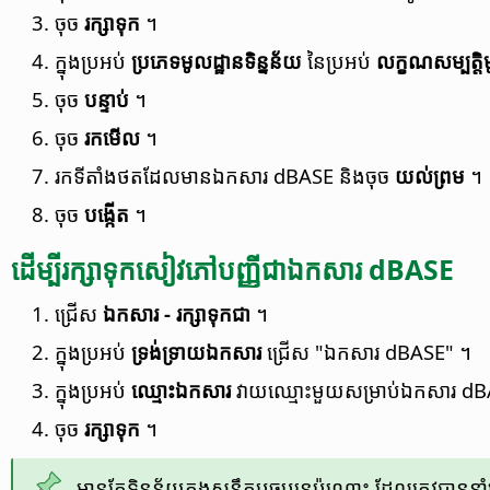
ចុច
រក្សាទុក
។
ក្នុង​ប្រអប់
ប្រភេទ​មូលដ្ឋាន​ទិន្នន័យ
នៃ​ប្រអប់
លក្ខណសម្បត្តិ​ម
ចុច
បន្ទាប់
។
ចុច
រក​មើល
។
រក​​ទីតាំង​ថត​ដែល​មាន​ឯកសារ dBASE និង​ចុច
យល់ព្រម
។
ចុច
បង្កើត
។
ដើម្បី​រក្សាទុក​សៀវភៅ​បញ្ញី​ជា​ឯកសារ dBASE
ជ្រើស​
ឯកសារ​ - រក្សា​ទុក​ជា
។
ក្នុង​ប្រអប់
ទ្រង់ទ្រាយ​ឯកសារ
ជ្រើស "ឯកសារ dBASE" ។
ក្នុង​ប្រអប់
ឈ្មោះ​ឯកសារ
វាយ​ឈ្មោះ​មួយ​សម្រាប់​ឯកសារ d
ចុច
រក្សាទុក
។
មាន​តែ​ទិន្នន័យ​ក្នុង​សន្លឹក​បច្ចុប្បន្ន​ប៉ុណ្ណោះ ​ដែល​ត្រូវ​បាន​