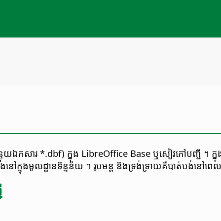
 (កន្ទុយ​ឯកសារ *.dbf) ក្នុង LibreOffice Base ឬ​សៀវភៅ​បញ្ជី ។ 
នៅ​ក្នុង​មូលដ្ឋាន​ទិន្នន័យ ។ រូបមន្ត និង​ទ្រង់ទ្រាយ​គឺ​បាត់បង់​
ី