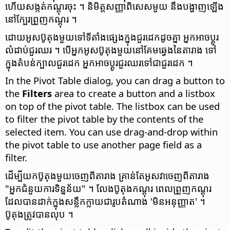
ហើយ​សង្កត់​កណ្ដុរ​ចុះ ។ និមិត្តសញ្ញា​ពិសេស​មួយ នឹង​បង្ហាញ​ឡើង​
នៅ​ក្បែរ​ព្រួញ​កណ្ដុរ ។
ដោយ​អូស​ប៊ូតុង​មួយ​ទៅ​ទីតាំង​ផ្សេង​ក្នុង​ជួរ​ដេក​ដូច​គ្នា អ្នក​អាច​ប្តូរ​
លំដាប់​ជួរ​ឈរ ។ បើ​អ្នក​អូស​ប៊ូតុង​មួយ​នៅ​គែម​ឆ្វេង​នៃ​តារាង ទៅ​
ក្នុង​តំបន់​ក្បាល​ជួរ​ដេក អ្នក​អាច​ប្តូរ​ជួរ​ឈរ​ទៅ​ជា​ជួរ​ដេក ។
In the Pivot Table dialog, you can drag a button to
the
Filters
area to create a button and a listbox
on top of the pivot table. The listbox can be used
to filter the pivot table by the contents of the
selected item. You can use drag-and-drop within
the pivot table to use another page field as a
filter.
ដើម្បី​យក​ប៊ូតុង​មួយ​ចេញ​ពី​តារាង គ្រាន់​តែ​អូស​វា​ចេញ​ពី​តារាង
"អ្នក​ជំនួយការ​ទិន្នន័យ" ។ លែង​ប៊ូតុង​កណ្ដុរ ពេល​ព្រួញ​កណ្ដុរ​
ដែល​បាន​ដាក់​ក្នុង​សន្លឹក​ក្លាយ​ជា​រូប​តំណាង​ 'មិន​អនុញ្ញាត' ។​
ប៊ូតុង​ត្រូវ​បាន​លុប ។