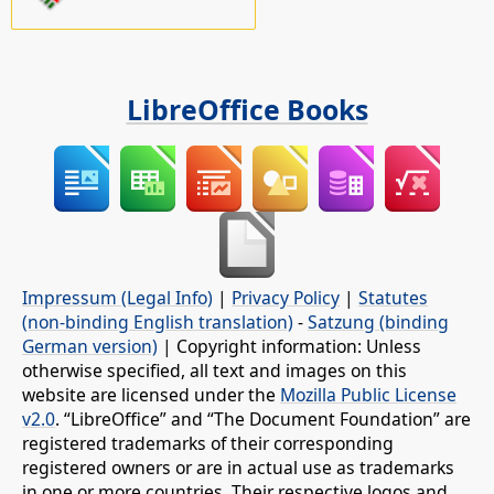
LibreOffice Books
Impressum (Legal Info)
|
Privacy Policy
|
Statutes
(non-binding English translation)
-
Satzung (binding
German version)
| Copyright information: Unless
otherwise specified, all text and images on this
website are licensed under the
Mozilla Public License
v2.0
. “LibreOffice” and “The Document Foundation” are
registered trademarks of their corresponding
registered owners or are in actual use as trademarks
in one or more countries. Their respective logos and