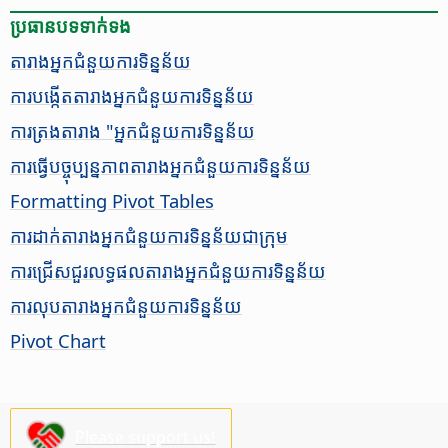
ប្រធានបទ​ទាក់ទង
តារាង​អ្នក​ជំនួយ​ការ​ទិន្នន័យ
ការ​បង្កើត​តារាង​អ្នក​ជំនួយ​ការ​ទិន្នន័យ
ការ​ត្រង​តារាង "អ្នក​ជំនួយ​ការ​ទិន្នន័យ
ការ​ធ្វើ​បច្ចុប្បន្ន​ភាព​តារាង​អ្នក​ជំនួយ​ការ​ទិន្នន័យ
Formatting Pivot Tables
ការ​ដាក់​តារាង​អ្នក​ជំនួយការ​ទិន្នន័យ​ជា​ក្រុម
ការ​ជ្រើស​ជួរ​លទ្ធផល​តារាង​​អ្នក​ជំនួយ​ការ​ទិន្នន័យ
ការ​លុប​តារាង​អ្នក​ជំនួយ​ការ​ទិន្នន័យ
Pivot Chart
Please support us!