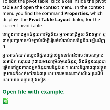
To edit the pivot table, click a cell inside the pivot
table and open the context menu. In the context
menu you find the command
Properties
, which
displays the
Pivot Table Layout
dialog for the
current pivot table.
នៅ​ក្នុង​តារាង​អ្នក​ជំនួយ​ការ​ទិន្នន័យ អ្នក​អាច​ប្រើ​អូស និង​ទម្លាក់ ឬ​
ពាក្យ​បញ្ជា​កាត់/​បិទភ្ជាប់​ដើម្បី​រៀបចំ​លំដាប់​វាល​ទិន្នន័យ​ឡើយវិញ
។
អ្នក​អាច​កំណត់​ឈ្មោះ​​​ទិដ្ឋភាព​ផ្ទាល់ខ្លួន​ទៅកាន់​វាល វាល​សម្រាប់​
សមាជិក សរុប​រង (ដោយ​មាន​កម្រិត​មួយ​ចំនួន) និង​ចំនួន​សរុប​ជា​​
ច្រើន​នៅ​​ក្នុង​តារាង​អ្នក​ចំនួន​ការ​ទិន្នន័យ ។ ឈ្មោះ​ទិដ្ឋភាព​ផ្ទាល់ខ្លួន​
ត្រូវ​បាន​កំណត់​ទៅកាន់​ធាតុ​ដោយ​​ការ​សរសេរ​ជាន់​លើ​ឈ្មោះ​ដើម​
ដោយ​មាន​ឈ្មោះ​​ផ្សេង​ទៀត ។
Open file with example: