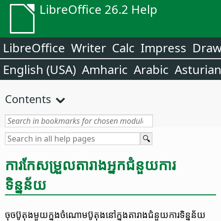
LibreOffice 26.2 Help
LibreOffice
Writer
Calc
Impress
Dra
English (USA)
Amharic
Arabic
Asturia
Contents
ការ​​កែសម្រួល​តារាង​អ្នក​ជំនួយ​ការ​
ទិន្នន័យ
ចុច​ប៊ូតុង​មួយ​ក្នុង​ចំណោម​ប៊ូតុង​នៅ​ក្នុង​តារាង​ជំនួយការ​ទិន្នន័យ