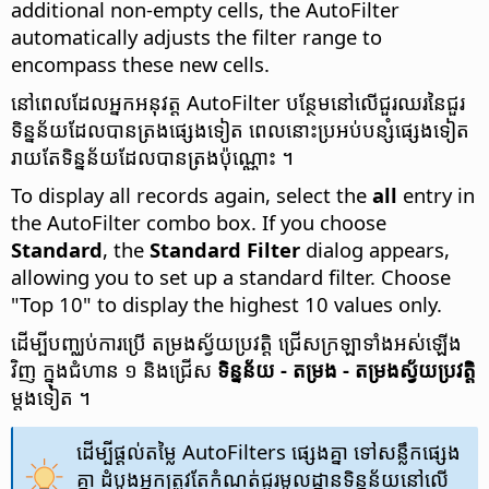
additional non-empty cells, the AutoFilter
automatically adjusts the filter range to
encompass these new cells.
នៅពេល​ដែល​អ្នក​អនុវត្ត AutoFilter បន្ថែម​នៅលើ​ជួរឈរ​នៃ​ជួរ​
ទិន្នន័យ​ដែល​បាន​ត្រង​ផ្សេងទៀត ពេលនោះ​ប្រអប់​បន្សំ​ផ្សេងទៀត​
រាយ​តែ​ទិន្នន័យ​ដែលបាន​ត្រង​ប៉ុណ្ណោះ ។
To display all records again, select the
all
entry in
the AutoFilter combo box. If you choose
Standard
, the
Standard Filter
dialog appears,
allowing you to set up a standard filter. Choose
"Top 10" to display the highest 10 values only.
ដើម្បី​បញ្ឈប់​ការ​ប្រើ តម្រង​ស្វ័យប្រវត្តិ ជ្រើស​ក្រឡា​ទាំងអស់​ឡើង
វិញ ក្នុង​ជំហាន ១ និង​ជ្រើស
ទិន្នន័យ - តម្រង - តម្រង​ស្វ័យប្រវត្តិ
ម្តង​ទៀត ។
ដើម្បី​ផ្ដល់​តម្លៃ AutoFilters ​ផ្សេងគ្នា ទៅ​សន្លឹក​ផ្សេង
គ្នា ដំបូង​អ្នកត្រូវតែ​កំណត់​ជួរ​មូលដ្ឋាន​ទិន្នន័យ​នៅលើ​