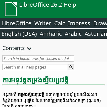
LibreOffice 26.2 Help
LibreOffice
Writer
Calc
Impress
Dra
English (USA)
Amharic
Arabic
Asturia
Contents
ការ​អនុវត្ត​តម្រង​ស្វ័យ​ប្រវត្តិ
អនុគមន៍
តម្រង​ស្វ័យ​ប្រវត្តិ
បញ្ចូល​ប្រអប់​បន្សំ​មួយ​លើ​ជួរ​ឈរ​
ទិន្នន័យ​មួយ ឬ​ច្រើន ដែល​អាច​ឲ្យ​អ្នក​ជ្រើស​កំណត់​ត្រា (ជួរ​ដេក)
ដែល​នឹង​ត្រូវ​បង្ហាញ ។