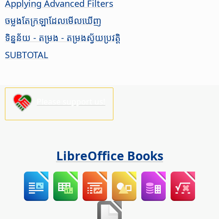
Applying Advanced Filters
ចម្លង​តែ​ក្រឡា​ដែល​មើល​ឃើញ
ទិន្នន័យ - តម្រង - តម្រង​ស្វ័យ​ប្រវត្តិ
SUBTOTAL
Please support us!
LibreOffice Books