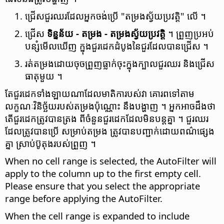
ជ្រើស​ជួរ​ឈរ​ដែល​អ្នក​ចង់​ប្រើ "តម្រង​ស្វ័យ​ប្រវត្តិ" លើ ។
ជ្រើស
ទិន្នន័យ - តម្រង - តម្រង​ស្វ័យ​ប្រវត្តិ
។ ព្រួញ​ប្រអប់​
បន្សំ​មើលឃើញ ក្នុង​ជួរ​ដេក​ដំបូងនៃ​ជួរ​ដែល​បាន​ជ្រើស ។
រត់​តម្រង​ដោយ​ចុច​ព្រួញ​ធ្លាក់​ចុះ​ក្នុង​ក្បាល​ជួរ​ឈរ និង​ជ្រើស​
ធាតុ​មួយ ។
តែ​ជួរដេក​ទាំងឡាយ​ណា​ដែល​មាតិកា​របស់​វា គោរព​ទៅ​តាម​
លក្ខណៈ​វិនិច្ឆ័យ​របស់​តម្រងប៉ុណ្ណោះ នឹង​បង្ហាញ ។ អ្នក​អាច​ដឹង​ថា​
តើ​ជួរ​ដេក​ត្រូវ​បាន​ត្រង ពី​ចំនួន​ជួរដេក​ដែល​មិន​បន្តគ្នា ។ ជួរឈរ​
ដែល​ត្រូវ​បាន​ប្រើ សម្រាប់​តម្រង ត្រូវ​បាន​បញ្ជាក់​ដោយ​ពណ៌​ផ្សេង​
គ្នា ស្រាប់​ប៊ូតុង​របស់​ព្រួញ ។
When no cell range is selected, the AutoFilter will
apply to the column up to the first empty cell.
Please ensure that you select the appropriate
range before applying the AutoFilter.
When the cell range is expanded to include