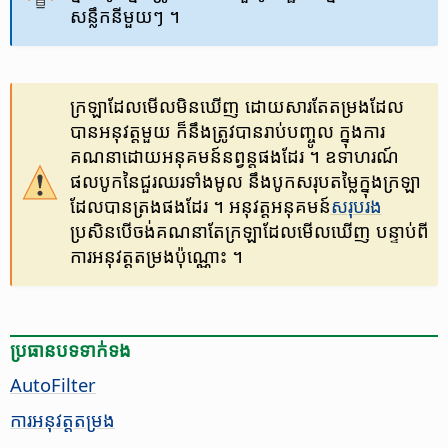
សន្លឹក​នីមួយៗ ។
ក្រឡា​ដែល​មើល​មិន​ឃើញ ដោយ​សារ​តែ​តម្រង​ដែល​
បាន​អនុវត្ត​មួយ ក៏​នឹង​ត្រូវ​បាន​រាប់​បញ្ចូល​ ក្នុង​ការ​
គណនា​ដោយ​អនុគមន៍​នព្វន្ត​ផង​ដែរ ។ ឧទាហរណ៍
ផលបូក​នៃ​ជួរឈរ​ទាំងមូល នឹង​បូកសរុប​តម្លៃ​ក្នុង​ក្រឡា​
ដែល​បាន​ត្រង​ផងដែរ ។ អនុវត្ត​អនុគមន៍
សរុបរង
ប្រសិនបើ​ចង់​គណនា​តែ​ក្រឡា​ដែល​មើល​ឃើញ​ ​បន្ទាប់​ពី​
ការ​អនុវត្ត​តម្រង​ប៉ុណ្ណោះ ។
ប្រធានបទ​ទាក់ទង
AutoFilter
ការ​អនុវត្ត​តម្រង