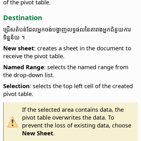
of the pivot table.
Destination
ជ្រើស​តំបន់​​ដែល​អ្នក​ចង់​បង្ហាញ​លទ្ធផល​នៃ​តារាង​អ្នក​ជំនួយការ​
ទិន្នន័យ ។
New sheet
: creates a sheet in the document to
receive the pivot table.
Named Range
: selects the named range from
the drop-down list.
Selection
: selects the top left cell of the created
pivot table.
If the selected area contains data, the
pivot table overwrites the data. To
prevent the loss of existing data, choose
New Sheet
.