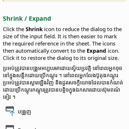
Shrink / Expand
Click the
Shrink
icon to reduce the dialog to the
size of the input field. It is then easier to mark
the required reference in the sheet. The icons
then automatically convert to the
Expand
icon.
Click it to restore the dialog to its original size.
ប្រអប់​ត្រូវ​បាន​បង្រួម​អប្ប​បរមា​ដោយ​ស្វ័យ​ប្រវត្តិ នៅ​ពេល​អ្នក​ចុច​
ទៅ​ក្នុង​សន្លឹក​ដោយ​ប្រើ​កណ្តុរ ។ នៅ​ពេល​អ្នក​លែង​ប៊ូតុង​កណ្តុរ
ប្រអប់​ត្រូវ​បាន​ស្តារ​ឡើង​វិញ និង​​ជួរ​សេចក្តី​យោង​ដែល​បាន​កំណត់​
ដោយ​ប្រើ​កណ្តុរ​​កណ្តុរ​ត្រូវ​បាន​បន្លិច​ក្នុង​ឯកសារ​ដោយ​ស៊ុម​ពណ៌​
ខៀវ ។
បង្រួញ