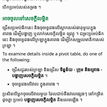
បើក​ប្រអប់​របស់​តម្រង ។
អាច​ចូល​ទៅ​​សេចក្តី​លម្អិត
ជ្រើស​ប្រអប់​ធីក​នេះ និង​ចុច​ទ្វេ​ដង​លើ​ស្លាក​របស់​ធាតុ​មួយ​ក្នុង​
តារាង ដើម្បី​បង្ហាញ ឬ​លាក់​សេចក្តី​លម្អិត​ ឲ្យ​​វត្ថុ​ ។ ជម្រះ​ប្រអប់​ធីក​
នេះ និង​ចុច​ទ្វេ​ដង​លើ​ក្រឡា​ក្នុង​តារាង ដើម្បី​កែសម្រួល​មាតិកា​របស់​
ក្រឡា ។
To examine details inside a pivot table, do one of
the following:
ជ្រើស​ជួរ​របស់​ក្រឡា និង​ជ្រើស
ទិន្នន័យ - ក្រុម និង​គ្រោង -
បង្ហាញ​សេចក្ដី​លម្អិត
។
ចុច​ទ្វេដង​លើ​វាល ក្នុង​តារាង ។
ប្រសិនបើ​អ្នក​ចុចលើ​វាល​មួយ ដែល​ជាប់​នឹង​វាល​ផ្សេងៗ នៅ​កម្រិត​
ដូចគ្នា ប្រអប់
បង្ហាញ​សេចក្តី​លម្អិត
នឹង​លេច​ឡើង ។