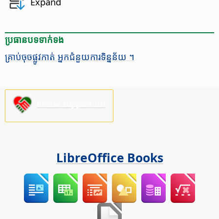
Expand
ប្រធានបទ​ទាក់ទង
គ្រាប់​ចុច​ផ្លូវ​កាត់ អ្នក​ជំនួយ​ការ​ទិន្នន័យ ។
Please support us!
LibreOffice Books