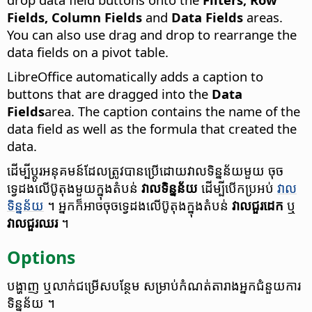
Fields, Column Fields
and
Data Fields
areas.
You can also use drag and drop to rearrange the
data fields on a pivot table.
LibreOffice automatically adds a caption to
buttons that are dragged into the
Data
Fields
area. The caption contains the name of the
data field as well as the formula that created the
data.
ដើម្បី​ប្តូរ​អនុគមន៍​ដែល​ត្រូវ​បាន​ប្រើ​ដោយ​វាល​​ទិន្នន័យ​មួយ ចុច​
ទ្វេដង​លើ​ប៊ូតុង​មួយ​ក្នុង​តំបន់
វាល​​ទិន្នន័យ
ដើម្បី​បើក​ប្រអប់
វាល​​
ទិន្នន័យ
។ អ្នក​ក៏​អាច​ចុច​ទ្វេដង​លើ​ប៊ូតុង​ក្នុង​តំបន់
វាល​​ជួរ​ដេក
ឬ​
វាល​​ជួរ​ឈរ
។
Options
បង្ហាញ ឬ​លាក់​ជម្រើស​បន្ថែម សម្រាប់​កំណត់​តារាង​អ្នក​ជំនួយការ​
ទិន្នន័យ ។