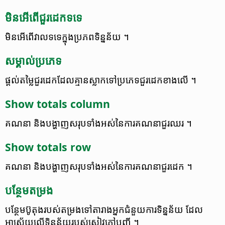
មិន​អើពើ​ជួរ​ដេក​ទទេ
មិន​អើពើ​វាល​​ទទេ​ក្នុង​ប្រភព​ទិន្នន័យ ។
សម្គាល់​ប្រភេទ
ផ្តល់​តម្លៃ​ជួរ​ដេក​ដែល​គ្មាន​ស្លាក​ទៅ​ប្រភេទជួរ​ដេក​ខាងលើ ។
Show totals column
គណនា និង​បង្ហាញ​សរុប​ទាំងអស់​នៃ​ការ​គណនា​ជួរ​ឈរ ។
Show totals row
គណនា និង​បង្ហាញ​សរុប​ទាំងអស់​នៃ​ការ​គណនា​ជួរ​ដេក ។
បន្ថែម​តម្រង
បន្ថែម​ប៊ូតុង​របស់​​តម្រង​​ទៅ​តារាង​អ្នក​​ជំនួយការ​ទិន្នន័យ ដែល​
អាស្រ័យ​លើ​ទិន្នន័យ​របស់​សៀវភៅ​បញ្ជី ។