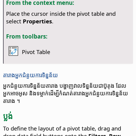
From the context menu:
Place the cursor inside the pivot table and
select
Properties
.
From toolbars:
Pivot Table
តារាង​អ្នក​ជំនួយ​ការ​ទិន្នន័យ
អ្នក​ជំនួយ​ការ​ទិន្នន័យ​តារាង បង្ហាញ​វាល​​​ទិន្នន័យ​ជា​ប៊ូតុង ដែល​
អ្នក​អាច​អូស និង​ទម្លាក់​ដើម្បី​កំណត់​តារាង​អ្នក​ជំនួយការ​ទិន្នន័យ​
តារាង ។
ប្លង់
To define the layout of a pivot table, drag and
drop data field buttons onto the
Filters, Row