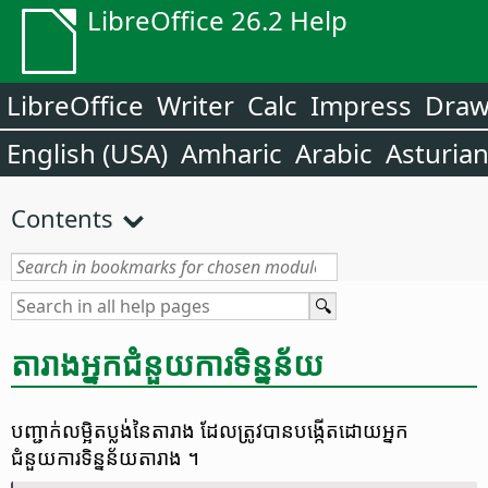
LibreOffice 26.2 Help
LibreOffice
Writer
Calc
Impress
Dra
English (USA)
Amharic
Arabic
Asturia
Contents
តារាង​អ្នក​ជំនួយ​ការ​ទិន្នន័យ
បញ្ជាក់​លម្អិត​ប្លង់​នៃ​តារាង ដែល​ត្រូវ​បាន​បង្កើត​ដោយ​អ្នក​
ជំនួយការ​ទិន្នន័យ​តារាង ។