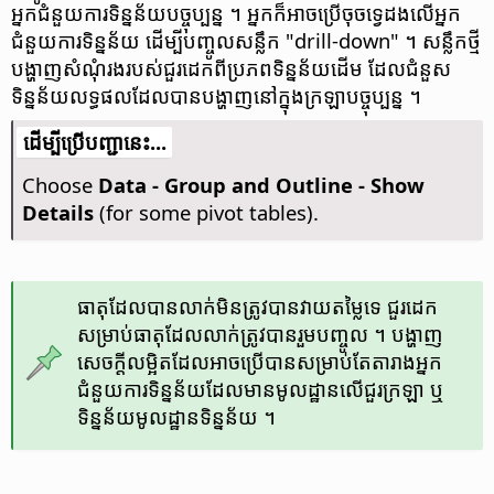
អ្នក​ជំនួយ​ការ​ទិន្នន័យ​បច្ចុប្បន្ន ។ អ្នក​ក៏​អាច​ប្រើ​​ចុច​ទ្វេ​ដង​លើ​​អ្នក​
ជំនួយ​ការ​ទិន្នន័យ ដើម្បី​បញ្ចូល​សន្លឹក "drill-down" ។ សន្លឹក​ថ្មី​
បង្ហាញ​សំណុំ​រង​របស់​ជួរដេក​ពី​ប្រភព​ទិន្នន័យ​ដើម ដែល​ជំនួស​
ទិន្នន័យ​លទ្ធផល​ដែល​បាន​បង្ហាញ​នៅ​ក្នុង​ក្រឡា​បច្ចុប្បន្ន ។
​​ដើម្បី​ប្រើ​​បញ្ជា​នេះ...
Choose
Data - Group and Outline - Show
Details
(for some pivot tables).
ធាតុ​ដែល​បាន​លាក់​មិន​ត្រូវ​បាន​វាយ​តម្លៃ​ទេ ជួរដេក​
សម្រាប់​ធាតុ​ដែល​លាក់​ត្រូវ​បាន​រួម​បញ្ចូល ។ បង្ហាញ​
សេចក្ដី​លម្អិត​ដែល​អាច​ប្រើ​បាន​សម្រាប់​តែ​តារាង​អ្នក​
ជំនួយ​ការ​ទិន្នន័យ​ដែល​មាន​មូលដ្ឋាន​លើ​ជួរ​ក្រឡា ឬ​
ទិន្នន័យ​មូលដ្ឋាន​ទិន្នន័យ ។​