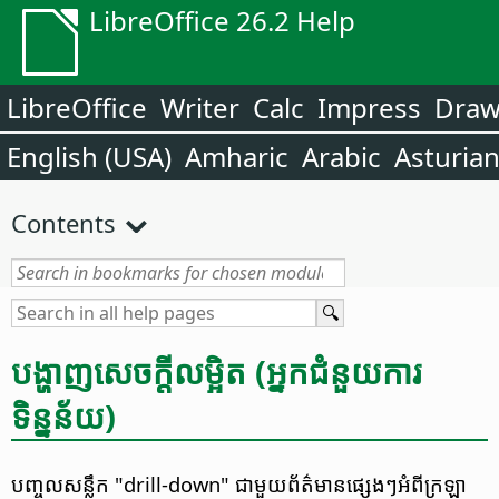
LibreOffice 26.2 Help
LibreOffice
Writer
Calc
Impress
Dra
English (USA)
Amharic
Arabic
Asturia
Contents
បង្ហាញ​សេចក្ដី​លម្អិត (អ្នក​ជំនួយការ​
ទិន្នន័យ)
បញ្ចូល​សន្លឹក "drill-down" ជា​មួយ​ព័ត៌មាន​ផ្សេងៗ​អំពី​ក្រឡា​