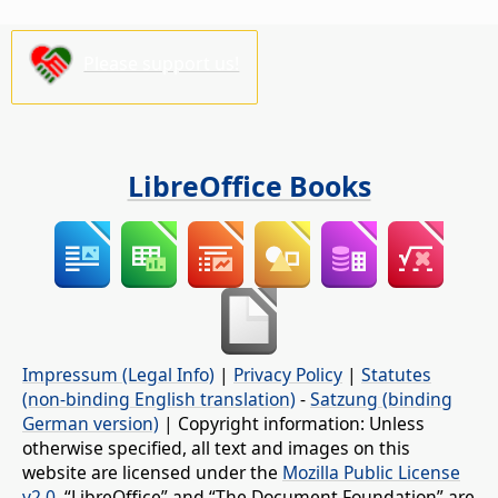
Please support us!
LibreOffice Books
Impressum (Legal Info)
|
Privacy Policy
|
Statutes
(non-binding English translation)
-
Satzung (binding
German version)
| Copyright information: Unless
otherwise specified, all text and images on this
website are licensed under the
Mozilla Public License
v2.0
. “LibreOffice” and “The Document Foundation” are