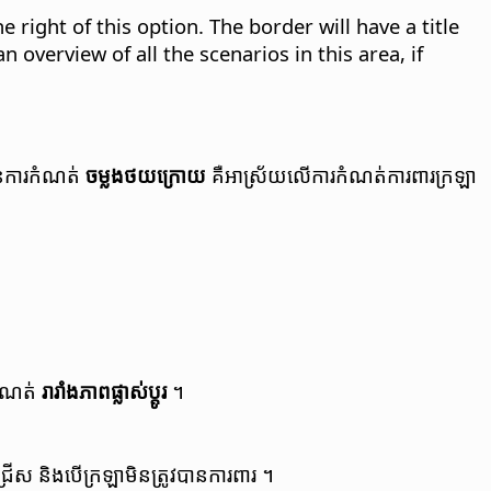
e right of this option.
The border will have a title
 overview of all the scenarios in this area, if
​នៃ​ការ​កំណត់
ចម្លង​ថយ​ក្រោយ
គឺ​អាស្រ័យ​លើ​ការ​កំណត់​ការពារ​ក្រឡា
​កំណត់
រារាំង​ភាព​ផ្លាស់ប្តូរ
។
ជ្រើស និង​បើ​ក្រឡា​​មិន​ត្រូវ​បាន​ការពារ ។