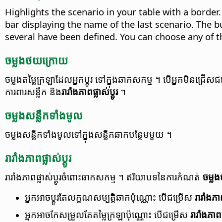
Highlights the scenario in your table with a border. 
bar displaying the name of the last scenario. The bu
several have been defined. You can choose any of th
ចម្លង​ថយ​ក្រោយ
ចម្លង​តម្លៃ​ក្រឡា​​ដែល​អ្នក​ប្តូរ ទៅ​ក្នុង​ឆាក​សកម្ម ។ បើ​អ្នក​មិន​ជ្រើស
ការពារ​សន្លឹក និង​
រារាំង​ភាព​ផ្លាស់ប្តូរ
។
ចម្លង​សន្លឹក​ទាំងមូល
ចម្លង​សន្លឹក​ទាំងមូល​ទៅ​ក្នុង​សន្លឹក​ឆាក​បន្ថែម​មួយ ។
រារាំង​ភាព​ផ្លាស់ប្តូរ
រារាំង​ភាព​ផ្លាស់ប្តូរ​ចំពោះ​ឆាក​សកម្ម ។ ឥរិយាបទ​នៃ​ការ​កំណត់
ចម្ល
អ្នក​អាច​ប្តូរ​តែ​លក្ខណសម្បត្តិ​ឆាក​ប៉ុណ្ណោះ បើ​ជម្រើស
រារាំង​ភាព
អ្នក​អាច​កែ​សម្រួល​​តែ​តម្លៃ​ក្រឡា​​ប៉ុណ្ណោះ បើ​ជម្រើស
រារាំង​ភាព​ផ