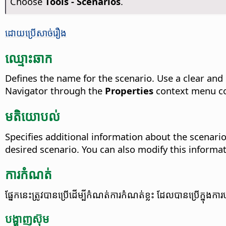
Choose
Tools - Scenarios
.
ដោយ​ប្រើ​សាច់រឿង
ឈ្មោះ​ឆាក
Defines the name for the scenario. Use a clear and 
Navigator through the
Properties
context menu 
មតិយោបល់
Specifies additional information about the scenario
desired scenario.
You can also modify this informa
ការកំណត់
ផ្នែក​នេះ​ត្រូវ​បាន​ប្រើ​ដើម្បី​កំណត់​ការ​កំណត់​ខ្លះ ដែល​បាន​ប្រើ​ក្នុង​ក
បង្ហាញ​ស៊ុម