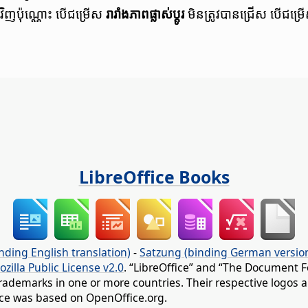
ឆាក​វិញ​ប៉ុណ្ណោះ បើ​ជម្រើស
រារាំង​ភាព​ផ្លាស់ប្តូរ
មិន​ត្រូវ​បាន​ជ្រើស បើ​ជម្
LibreOffice Books
nding English translation)
-
Satzung (binding German versio
ozilla Public License v2.0
. “LibreOffice” and “The Document F
rademarks in one or more countries. Their respective logos an
fice was based on OpenOffice.org.