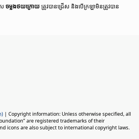
រើស
ចម្លង​ថយ​ក្រោយ
ត្រូវ​បាន​ជ្រើស និង​បើ​ក្រឡា​​មិន​ត្រូវ​បាន​
n)
| Copyright information: Unless otherwise specified, all
oundation” are registered trademarks of their
d icons are also subject to international copyright laws.