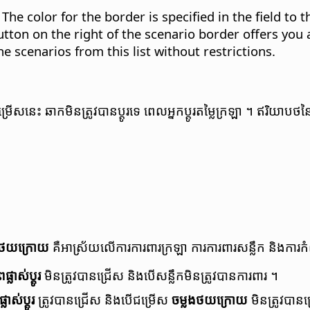
The color for the border is specified in the field to th
tton on the right of the scenario border offers you an
e scenarios from this list without restrictions.
​ជម្រើស​នេះ ឆាក​មិន​ត្រូវ​បាន​ប្តូរ​ទេ ពេល​អ្នក​ប្តូរ​តម្លៃ​ក្រឡា ។ ឥរិយាបថ
ង​ថយក្រោយ
គឺ​អាស្រ័យ​លើ​ការ​ការពារ​ក្រឡា ការ​ការពារ​សន្លឹក និង​ការ
​ផ្លាស់ប្តូរ
មិន​ត្រូវ​បាន​ជ្រើស និង​បើ​សន្លឹក​មិន​ត្រូវ​បាន​ការពារ ។
្លាស់ប្តូរ
​​ត្រូវ​បាន​ជ្រើស និង​បើ​ជម្រើស
ចម្លង​ថយ​ក្រោយ
មិន​ត្រូវ​បាន​