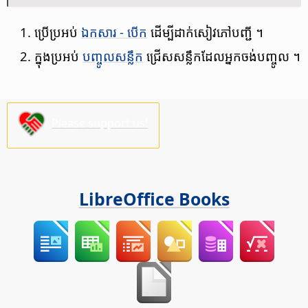
ប្រើ​ប្រអប់
ឯកសារ - បើក
ដើម្បី​ដាក់​សៀវភៅ​បញ្ជី ។
ក្នុង​ប្រអប់
បញ្ចូល​សន្លឹក
ជ្រើស​សន្លឹក​ដែល​អ្នក​ចង់​បញ្ចូល ។
Please support us!
LibreOffice Books