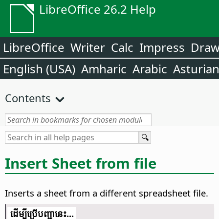
LibreOffice 26.2 Help
LibreOffice
Writer
Calc
Impress
Dra
English (USA)
Amharic
Arabic
Asturia
Contents
Insert Sheet from file
Inserts a sheet from a different spreadsheet file.
​​ដើម្បី​ប្រើ​​បញ្ជា​នេះ...