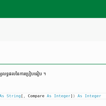
​ឲ្យ​លទ្ធផល​នៃ​ការ​ប្រៀបធៀប ។
As
String
[
,
 Compare 
As
Integer
]
)
As
Integer