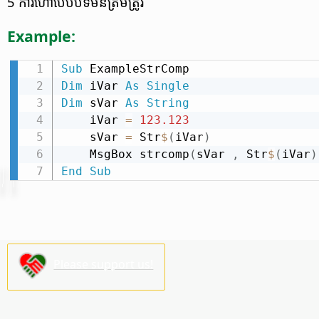
5 ការ​ហៅ​បែបបទ​មិន​ត្រឹមត្រូវ
Example:
Sub
Dim
 iVar 
As
Single
Dim
 sVar 
As
String
    iVar 
=
123.123
    sVar 
=
 Str
$
(
iVar
)
    MsgBox strcomp
(
sVar 
,
 Str
$
(
iVar
)
End
Sub
Please support us!