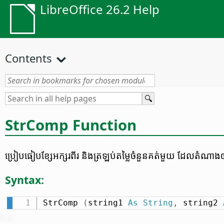
LibreOffice 26.2 Help
Contents
StrComp Function
ប្រៀបធៀប​ខ្សែ​អក្សរ​ពីរ និង​ត្រឡប់​តម្លៃ​ចំនួន​គត់​មួយ ដែល​តំណាង
Syntax:
StrComp 
(
string1 
As
String
,
 string2 