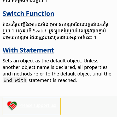
កំណត់​ទម្រង់​ការ​រង​មួយ ។
Switch Function
វាយ​តម្លៃ​បញ្ជី​នៃ​អាគុយម៉ង់ រួម​មាន​កន្សោម​ដែល​បន្ត​ដោយ​តម្លៃ​
មួយ​ ។ អនុគមន៍ Switch ត្រឡប់​តម្លៃ​មួយ​ដែល​ត្រូវ​បាន​ភ្ជាប់​
ជាមួយ​កន្សោម ដែល​ត្រូវ​បាន​ហុច​ដោយ​អនុគមន៍​នេះ ។
With Statement
Sets an object as the default object. Unless
another object name is declared, all properties
and methods refer to the default object until the
statement is reached.
End With
Please support us!