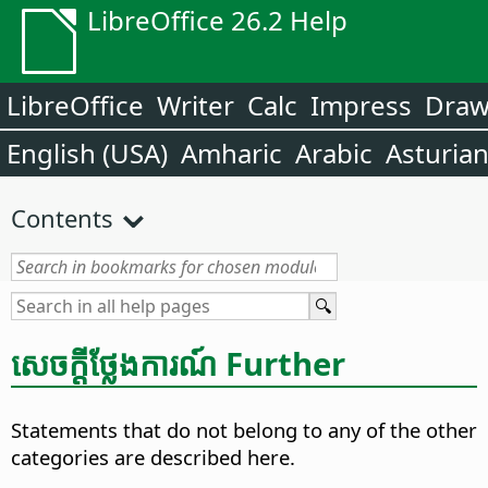
LibreOffice 26.2 Help
LibreOffice
Writer
Calc
Impress
Dra
English (USA)
Amharic
Arabic
Asturia
Contents
សេចក្តី​ថ្លែង​ការណ៍ Further
Statements that do not belong to any of the other
categories are described here.