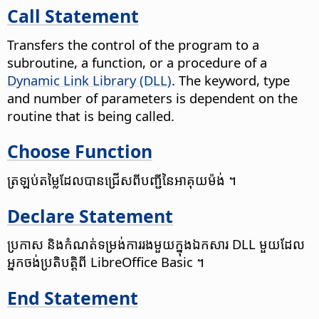
Call Statement
Transfers the control of the program to a
subroutine, a function, or a procedure of a
Dynamic Link Library (DLL)
. The keyword, type
and number of parameters is dependent on the
routine that is being called.
Choose Function
ត្រឡប់​តម្លៃ​ដែល​បាន​ជ្រើស​ពី​បញ្ជី​នៃ​អាគុយម៉ង់ ។
Declare Statement
ប្រកាស និង​កំណត់​ទម្រង់ការ​រង​មួយ​ក្នុង​ឯកសារ DLL មួយ​ដែល​
អ្នក​ចង់​ប្រតិបត្តិ​ពី LibreOffice Basic ។
End Statement