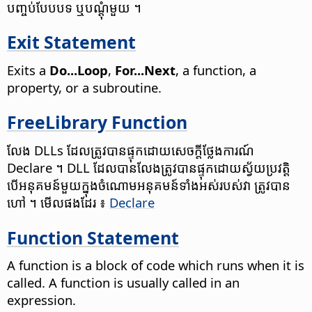
បញ្ចប់​បែបបទ ឬ​បណ្តុំ​មួយ ។
Exit Statement
Exits a
Do...Loop
,
For...Next
, a function, a
property, or a subroutine.
FreeLibrary Function
លែង DLLs ដែល​ត្រូវ​បាន​ផ្ទុក​ដោយ​សេចក្តី​ថ្លែង​ការណ៍
Declare ។ DLL ដែល​បាន​លែង​ត្រូវ​បាន​ផ្ទុក​ដោយ​ស្វ័យ​ប្រវត្តិ
បើ​អនុគមន៍​មួយ​ក្នុង​ចំណោម​អនុគមន៍​ទាំងអស់​របស់​វា ត្រូវ​បាន​
ហៅ ។ មើល​ផង​ដែរ ៖
Declare
Function Statement
A function is a block of code which runs when it is
called. A function is usually called in an
expression.