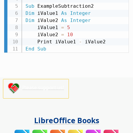
Sub
Dim
 iValue1 
As
Integer
Dim
 iValue2 
As
Integer
    iValue1 
=
5
    iValue2 
=
10
    Print iValue1 
-
End
Sub
Please support us!
LibreOffice Books