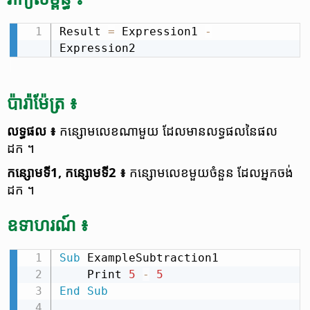
Result 
=
 Expression1 
-
Expression2
ប៉ារ៉ាម៉ែត្រ ៖
លទ្ធផល​ ៖
កន្សោម​លេខ​ណា​មួយ ដែល​មាន​លទ្ធផល​នៃ​ផល​
ដក ។
កន្សោម​ទី​1, កន្សោម​ទី​2 ៖
កន្សោម​លេខ​មួយ​ចំនួន​ ដែល​អ្នក​ចង់​
ដក ។
ឧទាហរណ៍ ៖
Sub
 ExampleSubtraction1

    Print 
5
-
5
End
Sub