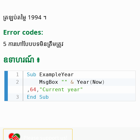
ត្រឡប់​តម្លៃ 1994 ។
Error codes:
5 ការ​ហៅ​បែបបទ​មិន​ត្រឹមត្រូវ
ឧទាហរណ៍ ៖
Sub
 ExampleYear

    MsgBox 
""
&
 Year
(
Now
)
,
64
,
"Current year"
End
Sub
Please support us!