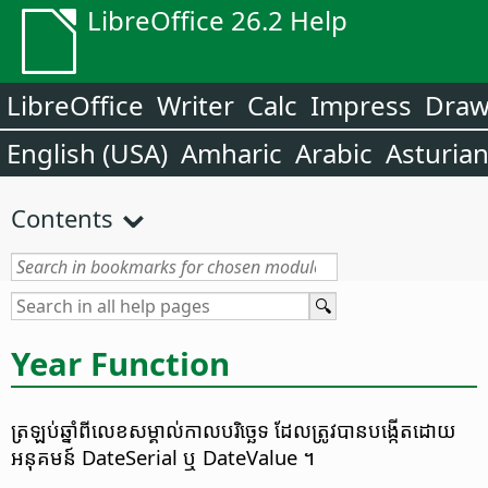
LibreOffice 26.2 Help
LibreOffice
Writer
Calc
Impress
Dra
English (USA)
Amharic
Arabic
Asturia
Contents
Year Function
ត្រឡប់​ឆ្នាំ​ពី​លេខ​សម្គាល់​កាល​បរិច្ឆេទ ដែល​ត្រូវ​បាន​បង្កើត​ដោយ​
អនុគមន៍ DateSerial ឬ DateValue ។