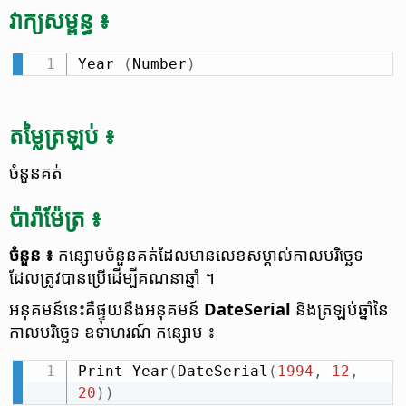
វាក្យ​សម្ពន្ធ ៖
Year 
(
Number
)
តម្លៃ​ត្រឡប់ ៖
ចំនួន​គត់
ប៉ារ៉ាម៉ែត្រ ៖
ចំនួន​ ៖
កន្សោម​ចំនួន​គត់​ដែល​មាន​លេខ​សម្គាល់​កាល​បរិច្ឆេទ
ដែល​ត្រូវ​បាន​ប្រើ​ដើម្បី​គណនា​ឆ្នាំ ។
អនុគមន៍​នេះ​គឺ​ផ្ទុយ​នឹង​អនុគមន៍
DateSerial
និង​ត្រឡប់​ឆ្នាំ​នៃ​
កាល​បរិច្ឆេទ ឧទាហរណ៍ កន្សោម ៖
Print Year
(
DateSerial
(
1994
,
12
,
20
)
)