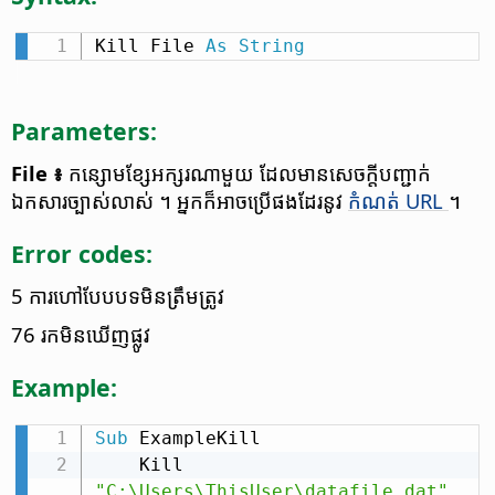
Kill File 
As
String
Parameters:
File ៖
កន្សោម​ខ្សែ​អក្សរ​ណា​មួយ ដែល​មាន​សេចក្តី​បញ្ជាក់​
ឯកសារ​ច្បាស់​លាស់ ។ អ្នក​ក៏​អាច​ប្រើ​ផងដែរ​នូវ​
កំណត់ URL
។
Error codes:
5 ការ​ហៅ​បែបបទ​មិន​ត្រឹមត្រូវ
76 រក​មិន​ឃើញ​ផ្លូវ
Example:
Sub
 ExampleKill

    Kill 
"C:\Users\ThisUser\datafile.dat"