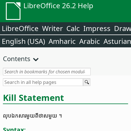
LibreOffice 26.2 Help
LibreOffice
Writer
Calc
Impress
Dra
English (USA)
Amharic
Arabic
Asturia
Contents
Kill Statement
លុប​ឯកសារ​មួយ​ពី​ថាស​មួយ ។
Syntax: