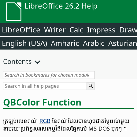
LibreOffice 26.2 Help
LibreOffice
Writer
Calc
Impress
Dra
English (USA)
Amharic
Arabic
Asturia
Contents
QBColor Function
ត្រឡប់​លេខ​ពណ៌
RGB
នៃ​ពណ៌​ដែល​បាន​ហុច​ជា​តម្លៃ​ពណ៌​មួយ
តាម​រយៈ​ប្រព័ន្ធ​សរសេរ​កម្មវិធី​ដែល​ផ្អែក​លើ MS-DOS មុន​ៗ ។