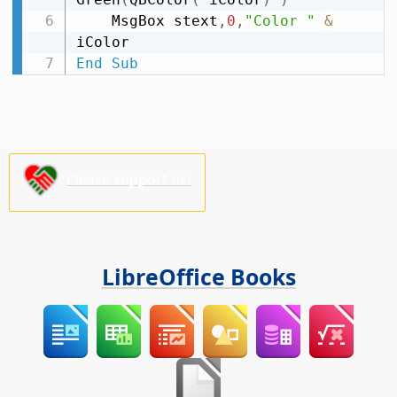
    MsgBox stext
,
0
,
"Color "
&
End
Sub
Please support us!
LibreOffice Books