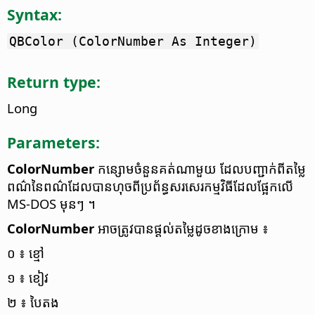
Syntax:
QBColor (ColorNumber As Integer)
Return type:
Long
Parameters:
ColorNumber
កន្សោម​ចំនួន​គត់​ណា​មួយ ដែល​បញ្ជាក់​ពី​តម្លៃ​
ពណ៌​នៃ​ពណ៌​ដែល​បាន​ហុច​ពី​ប្រព័ន្ធ​សរសេរ​កម្មវិធី​ដែល​ផ្អែក​លើ
MS-DOS មុន​ៗ ។
ColorNumber
អាច​ត្រូវ​បាន​ផ្តល់​តម្លៃ​ដូច​ខាង​ក្រោម​ ៖
០ ៖ ខ្មៅ
១ ៖ ខៀវ
២ ៖ បៃតង