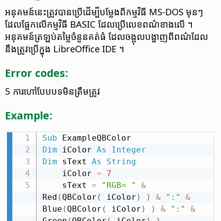
អនុគមន៍​នេះ​ត្រូវ​បាន​ប្រើ​ដើម្បី​បម្លែង​ពី​កម្មវិធី MS-DOS មុន​ៗ
ដែល​ផ្អែក​លើ​កម្មវិធី BASIC ដែល​ប្រើ​លេខ​ពណ៌​ខាង​លើ ។
អនុគមន៍​ត្រឡប់​តម្លៃ​ចំនួន​គត់​ធំ ដែល​ចង្អុល​បង្ហាញពី​ពណ៌​ដែល​
នឹង​ត្រូវ​ប្រើ​ក្នុង LibreOffice IDE ។
Error codes:
5 ការ​ហៅ​បែបបទ​មិន​ត្រឹមត្រូវ
Example:
Sub
Dim
 iColor 
As
Integer
Dim
 sText 
As
String
    iColor 
=
7
    sText 
=
"RGB= "
&
Red
(
QBColor
(
 iColor
)
)
&
":"
&
Blue
(
QBColor
(
 iColor
)
)
&
":"
&
Green
(
QBColor
(
 iColor
)
)