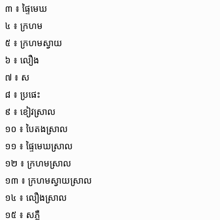
៣ ៖ ផ្ទៃ​មេឃ
៤ ៖ ក្រហម
៥ ៖ ក្រហម​ស្វាយ
៦ ៖ លឿង
៧ ៖ ស
៨ ៖ ប្រផេះ
៩ ៖ ខៀវ​ស្រាល
១០ ៖ បៃតង​ស្រាល
១១ ៖ ផ្ទៃ​មេឃ​ស្រាល
១២ ៖ ក្រហម​ស្រាល
១៣ ៖ ក្រហម​ស្វាយ​ស្រាល
១៤ ៖ លឿង​ស្រាល
១៥ ៖ ស​ភ្លឺ