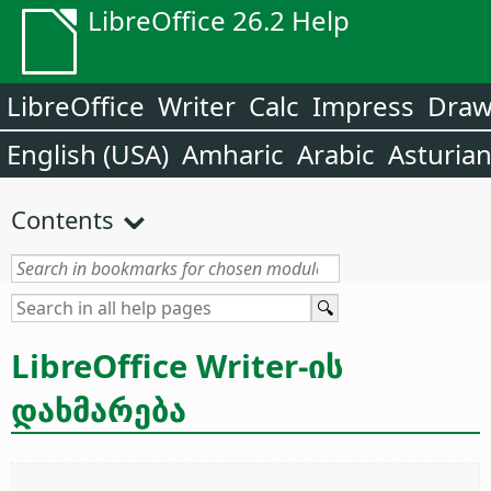
LibreOffice 26.2 Help
LibreOffice
Writer
Calc
Impress
Dra
English (USA)
Amharic
Arabic
Asturia
Contents
LibreOffice Writer-ის
დახმარება