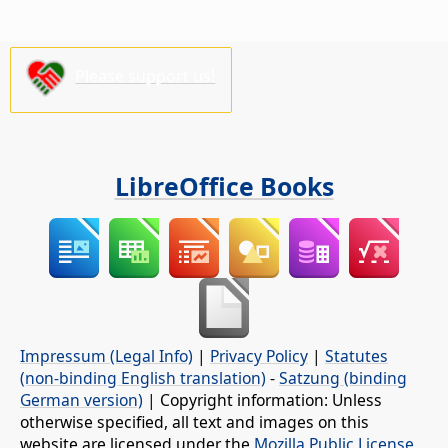
Please support us!
LibreOffice Books
Impressum (Legal Info)
|
Privacy Policy
|
Statutes
(non-binding English translation)
-
Satzung (binding
German version)
| Copyright information: Unless
otherwise specified, all text and images on this
website are licensed under the
Mozilla Public License