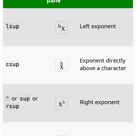
pane
Left exponent
lsup
Exponent directly
csup
above a character
or
or
^
sup
Right exponent
rsup