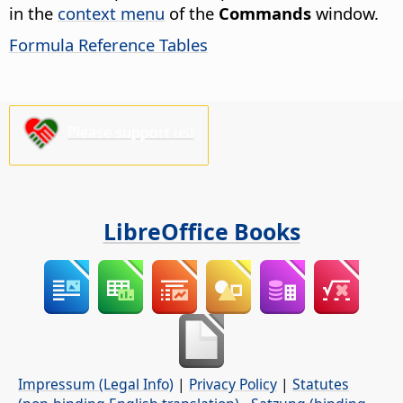
in the
context menu
of the
Commands
window.
Formula Reference Tables
Please support us!
LibreOffice Books
Impressum (Legal Info)
|
Privacy Policy
|
Statutes