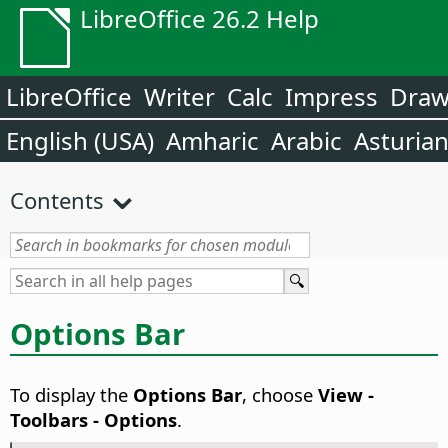
LibreOffice 26.2 Help
LibreOffice
Writer
Calc
Impress
Dra
English (USA)
Amharic
Arabic
Asturia
Contents
Options Bar
To display the
Options Bar
, choose
View -
Toolbars - Options
.