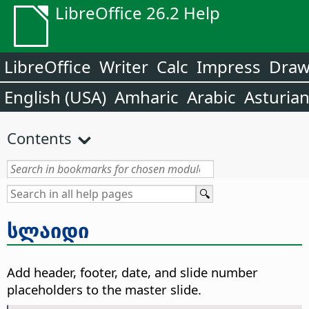
LibreOffice 26.2 Help
LibreOffice
Writer
Calc
Impress
Dra
English (USA)
Amharic
Arabic
Asturia
Contents
სლაიდი
Add header, footer, date, and slide number
placeholders to the master slide.