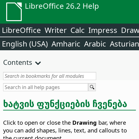
LibreOffice 26.2 Help
LibreOffice
Writer
Calc
Impress
Dra
English (USA)
Amharic
Arabic
Asturia
Contents
ხატვის ფუნქციების ჩვენება
Click to open or close the
Drawing
bar, where
you can add shapes, lines, text, and callouts to
the current document.