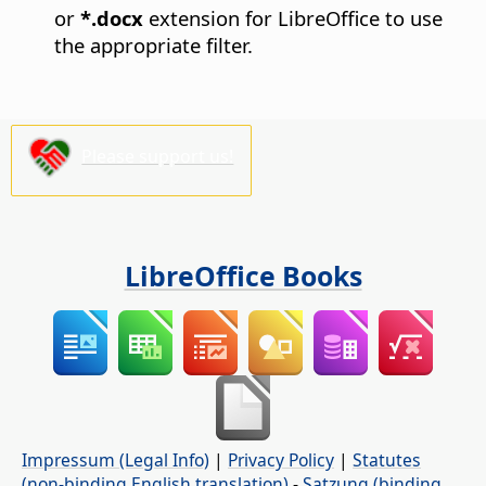
or
*.docx
extension for LibreOffice to use
the appropriate filter.
Please support us!
LibreOffice Books
Impressum (Legal Info)
|
Privacy Policy
|
Statutes
(non-binding English translation)
-
Satzung (binding