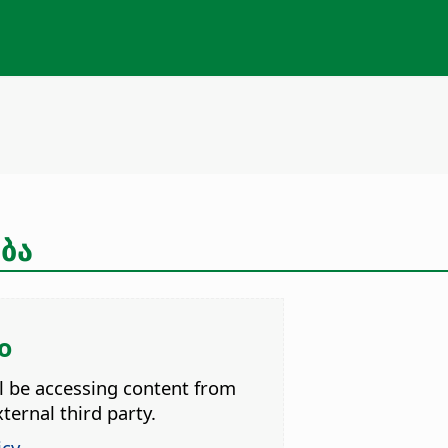
ება
o
ll be accessing content from
ternal third party.
icy