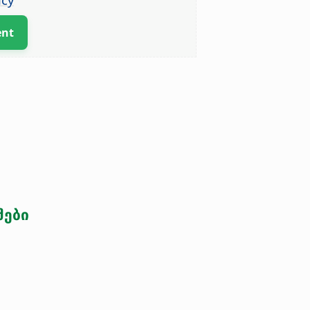
ent
შები