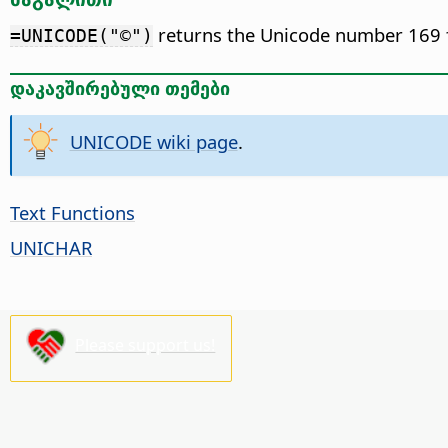
returns the Unicode number 169 f
=UNICODE("©")
დაკავშირებული თემები
UNICODE wiki page
.
Text Functions
UNICHAR
Please support us!