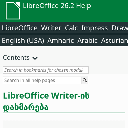
LibreOffice 26.2 Help
LibreOffice
Writer
Calc
Impress
Dra
English (USA)
Amharic
Arabic
Asturia
Contents
LibreOffice Writer-ის
დახმარება