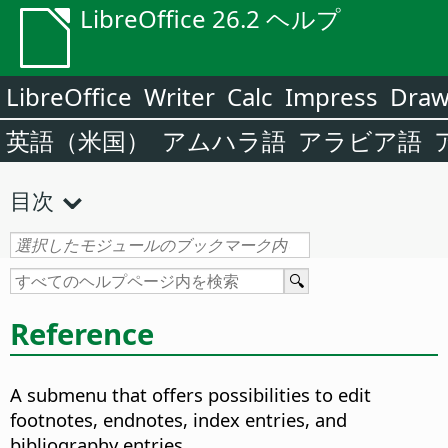
LibreOffice 26.2 ヘルプ
LibreOffice
Writer
Calc
Impress
Dra
英語（米国）
アムハラ語
アラビア語
目次
Reference
A submenu that offers possibilities to edit
footnotes, endnotes, index entries, and
bibliography entries.