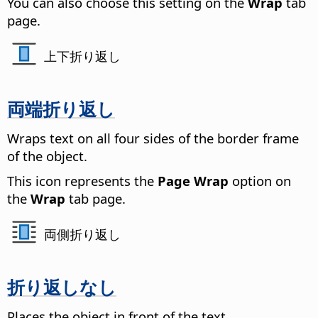
You can also choose this setting on the
Wrap
tab
page.
上下折り返し
両端折り返し
Wraps text on all four sides of the border frame
of the object.
This icon represents the
Page Wrap
option on
the
Wrap
tab page.
両側折り返し
折り返しなし
Places the object in front of the text.