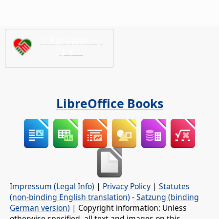
ご支援をお願いし
ます！
LibreOffice Books
Impressum (Legal Info)
|
Privacy Policy
|
Statutes
(non-binding English translation)
-
Satzung (binding
German version)
| Copyright information: Unless
otherwise specified, all text and images on this