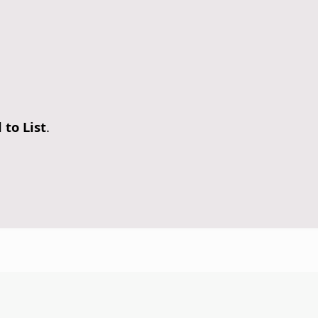
 to List
.