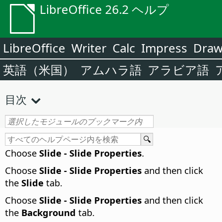
LibreOffice 26.2 ヘルプ
LibreOffice
Writer
Calc
Impress
Dra
英語（米国）
アムハラ語
アラビア語
目次
Choose
Slide - Slide Properties
.
Choose
Slide - Slide Properties
and then click
the
Slide
tab.
Choose
Slide - Slide Properties
and then click
the
Background
tab.