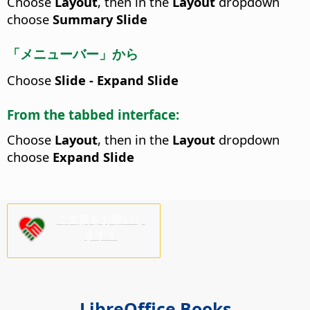
Choose
Layout
, then in the
Layout
dropdown
choose
Summary Slide
「メニューバー」から
Choose
Slide - Expand Slide
From the tabbed interface:
Choose
Layout
, then in the
Layout
dropdown
choose
Expand Slide
ご支援をお願いし
ます！
LibreOffice Books