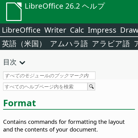
LibreOffice 26.2 ヘルプ
LibreOffice
Writer
Calc
Impress
Dra
英語（米国）
アムハラ語
アラビア語
目次
Format
Contains commands for formatting the layout
and the contents of your document.