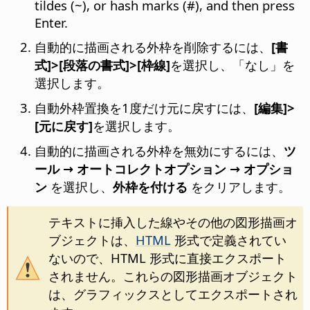
tildes (~), or hash marks (#), and then press
Enter.
自動的に描画される外枠を削除するには、
[書
式]>[段落の書式]>[枠線]
を選択し、「なし」を
選択します。
自動外枠置換を1度だけ元に戻すには、
[編集]>
[元に戻す]
を選択します。
自動的に描画される外枠を無効にするには、
ツ
ール → オートコレクトオプション → オプショ
ン
を選択し、
外枠を付ける
をクリアします。
テキストに挿入した線やその他の図形描画オ
ブジェクトは、
HTML
形式で定義されてい
ないので、HTML 形式に直接エクスポート
されません。これらの図形描画オブジェクト
は、グラフィックスとしてエクスポートされ