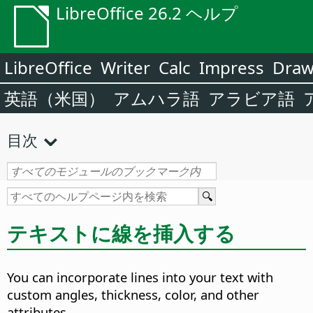
LibreOffice 26.2 ヘルプ
LibreOffice
Writer
Calc
Impress
Dra
英語（米国）
アムハラ語
アラビア語
目次
テキストに線を挿入する
You can incorporate lines into your text with
custom angles, thickness, color, and other
attributes.